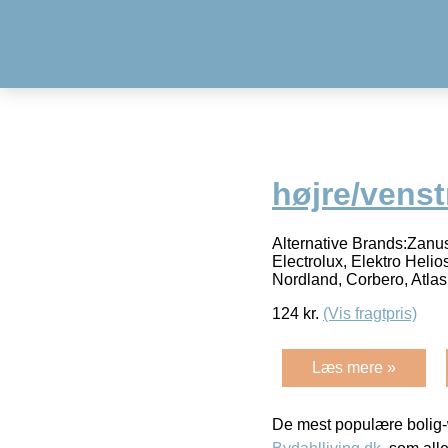
højre/venst
Alternative Brands:Zanuss
Electrolux, Elektro Heli
Nordland, Corbero, Atlas,
124
kr.
(Vis fragtpris)
Læs mere »
De mest populære bolig-