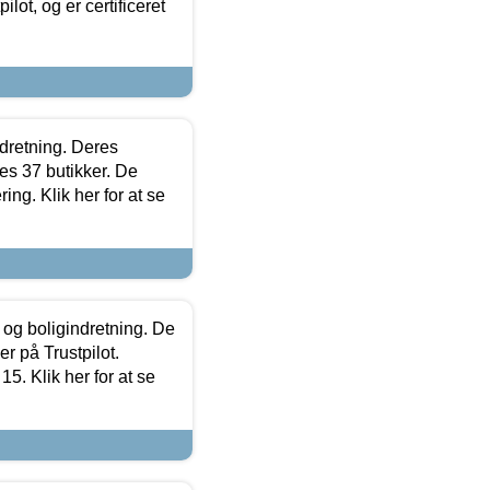
lot, og er certificeret
ndretning. Deres
s 37 butikker. De
ing. Klik her for at se
 og boligindretning. De
r på Trustpilot.
5. Klik her for at se