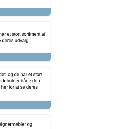
ar et stort sortiment af
e deres udvalg.
t, og de har et stort
 indeholder både den
 her for at se deres
esignermøbler og