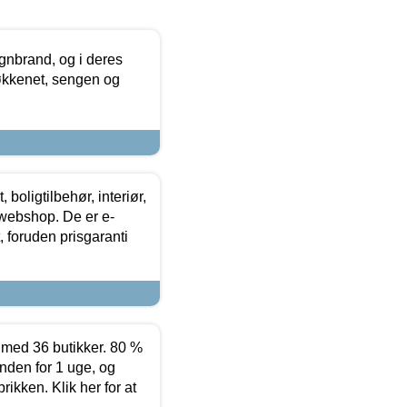
nbrand, og i deres
køkkenet, sengen og
boligtilbehør, interiør,
 webshop. De er e-
 foruden prisgaranti
ed 36 butikker. 80 %
nden for 1 uge, og
ikken. Klik her for at