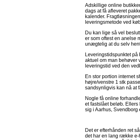
Adskillige online butikke
dags at få afleveret pak
kalender. Fragtløsninge
leveringsmetode ved køb 
Du kan lige så vel beslutt
er som oftest en anelse 
unægtelig at du selv hent
Leveringstidspunktet på 
aktuel om man behøver var
leveringstid ved den v
En stor portion internet
højre/venstre 1 stk passe
sandsynligvis kan nå at 
Nogle få online forhandle
et fastslået beløb. Elle
sig i Aarhus, Svendborg e
Det er efterhånden ret så
det har en lang række e-