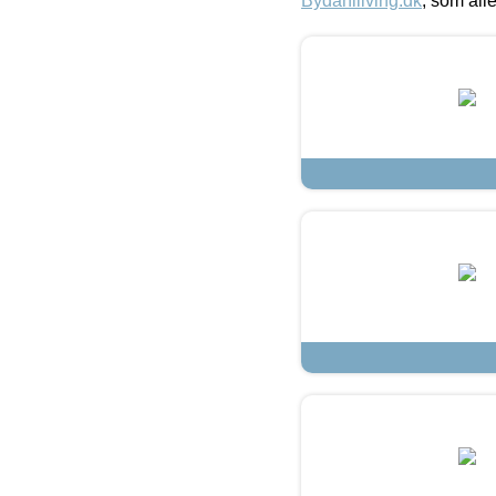
Bydahlliving.dk
, som alle