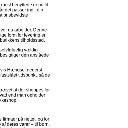
mest benyttede er nu til
r det passer ind i din
t prisbevidste
n hvor du arbejder. Denne
ge form for levering er
butikkens tilholdssted.
selvfølgelig vældig
i besigtiger den anslåede
elvis Hængsel nederst
fastslået tidspunkt, så de
åkrævet at der shoppes for
– hvad end man opholder
akkeshop.
 firmaer på nettet, og for
f deres varer – til børn,