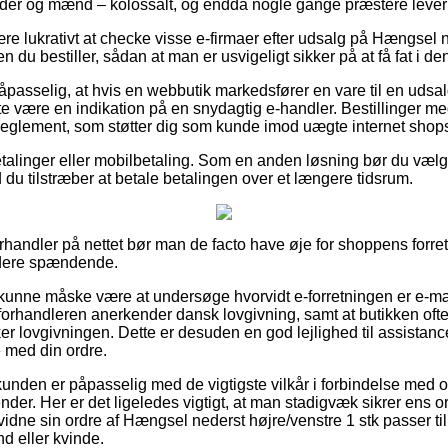
inder og mænd – kolossalt, og endda nogle gange præstere lever
re lukrativt at checke visse e-firmaer efter udsalg på Hængsel 
n du bestiller, sådan at man er usvigeligt sikker på at få fat i den 
passelig, at hvis en webbutik markedsfører en vare til en udsal
fte være en indikation på en snydagtig e-handler. Bestillinger me
t reglement, som støtter dig som kunde imod uægte internet shop
betalinger eller mobilbetaling. Som en anden løsning bør du væl
d du tilstræber at betale betalingen over et længere tidsrum.
forhandler på nettet bør man de facto have øje for shoppens forr
videre spændende.
unne måske være at undersøge hvorvidt e-forretningen er e-m
-forhandleren anerkender dansk lovgivning, samt at butikken ofte
 lovgivningen. Dette er desuden en god lejlighed til assistance,
e med din ordre.
unden er påpasselig med de vigtigste vilkår i forbindelse med or
der. Her er det ligeledes vigtigt, at man stadigvæk sikrer ens or
evidne sin ordre af Hængsel nederst højre/venstre 1 stk passer t
d eller kvinde.