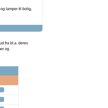
g lamper til bolig,
 fra bl.a. deres
mer og