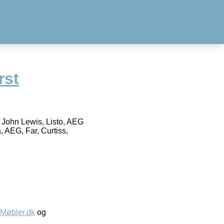
rst
, John Lewis, Listo, AEG
, AEG, Far, Curtiss,
øbler.dk
og