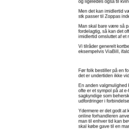
og ligeledes også til kv
Men det kan imidlertid væ
stk passer til Zoppas inde
Man skal bare være så på
fordelagtig, så kan det o
imidlertid omsluttet af e
Vi tilråder generelt kort
eksempelvis ViaBill, ifal
Før folk bestiller på en 
det er undertiden ikke 
En anden valgmulighed k
ofte er et sympol på at e
sagkyndige som behersker
udfordringer i forbindels
Ydermere er det godt at k
online forhandleren anven
man til enhver tid kan b
skal købe gave til en man