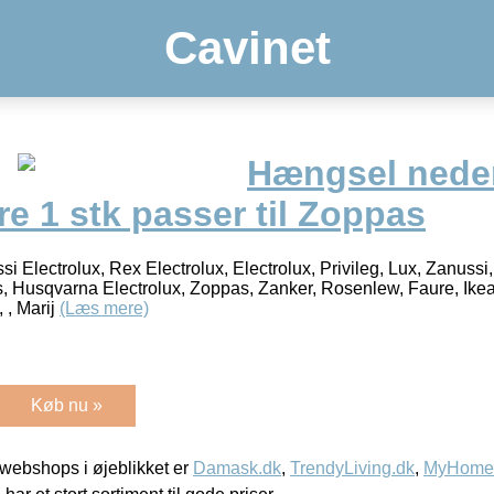
Cavinet
Hængsel nede
re 1 stk passer til Zoppas
i Electrolux, Rex Electrolux, Electrolux, Privileg, Lux, Zanussi
os, Husqvarna Electrolux, Zoppas, Zanker, Rosenlew, Faure, Ikea
 , Marij
(Læs mere)
Køb nu »
webshops i øjeblikket er
Damask.dk
,
TrendyLiving.dk
,
MyHomeM