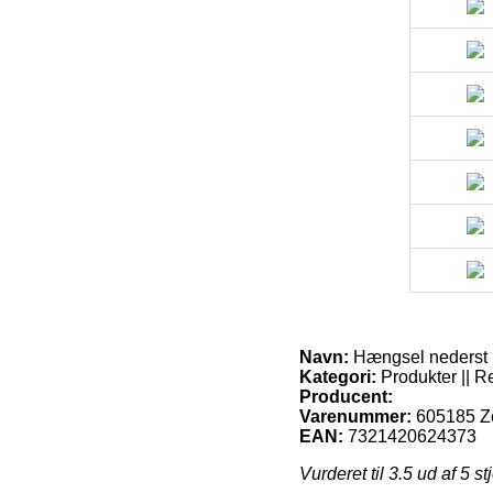
Navn:
Hængsel nederst h
Kategori:
Produkter || R
Producent:
Varenummer:
605185 Z
EAN:
7321420624373
Vurderet til
3.5
ud af 5 st