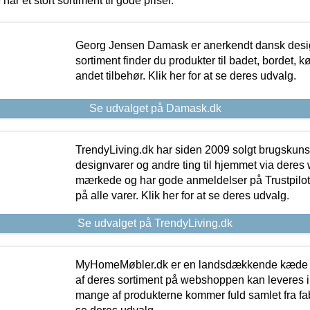
 har et stort sortiment til gode priser.
Georg Jensen Damask er anerkendt dansk desig
sortiment finder du produkter til badet, bordet, 
andet tilbehør. Klik her for at se deres udvalg.
Se udvalget på Damask.dk
TrendyLiving.dk har siden 2009 solgt brugskunst, 
designvarer og andre ting til hjemmet via deres
mærkede og har gode anmeldelser på Trustpilot,
på alle varer. Klik her for at se deres udvalg.
Se udvalget på TrendyLiving.dk
MyHomeMøbler.dk er en landsdækkende kæde m
af deres sortiment på webshoppen kan leveres i
mange af produkterne kommer fuld samlet fra fabr