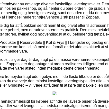
r frembyder nu om dage diverse forskellige leveringsmidler. Den 
ken hos en pakkeshop, og så henter du bare ordren lige præcis nå
n er nemlig rigtig hensigtsmæssig, samt desuden endda den mes
af Hængsel nederst højre/venstre 1 stk passer til Zoppas.
e dig for at få pakken sendt hjem til dig privat eller til adresse
mere pebret, men derudover særdeles praktisk. Den mest betaleli
er ordren, hvilket dog nødvendiggør at du befinder dig tæt på e-
Produkter || Reservedele || Køl & Frys || Hængsler og beslag er 
erne om kort tid, så med det formål er det aldeles aktuelt at v
edkommende vare.
 shops tilsiger dag-til-dag fragt på en masse varenumre, eksemp
r til Zoppas, der dog antager at orden realiseres tidligere end et 
få de nye varer afsted inden medarbejderne drager hjemad.
re frembyder fragt uden gebyr, men i de fleste tilfælde er det p
rs kan du overveje den mindst kostelige leveringstype, der ofte 
ller Grindsted – vil være at få dem til at køre din pakke til en p
 hensigtsmæssigt for købere at finde de laveste priser på diverse
handler været tvunget til at nedskære udsalgspriserne på mange a