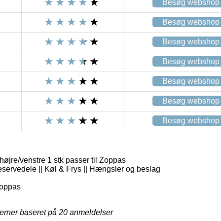
Besøg webshop
Besøg webshop
Besøg webshop
Besøg webshop
Besøg webshop
Besøg webshop
Besøg webshop
øjre/venstre 1 stk passer til Zoppas
eservedele || Køl & Frys || Hængsler og beslag
oppas
jerner baseret på
20
anmeldelser