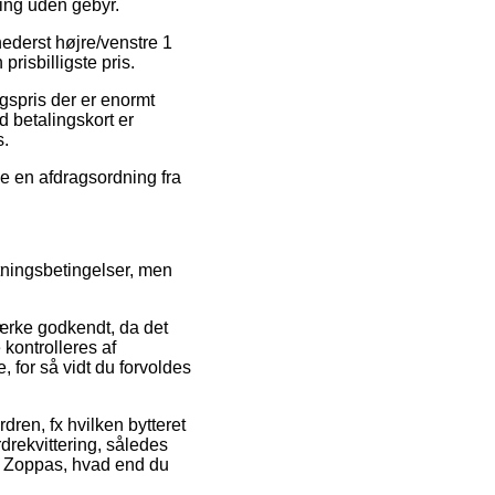
ing uden gebyr.
nederst højre/venstre 1
prisbilligste pris.
gspris der er enormt
d betalingskort er
s.
ge en afdragsordning fra
etningsbetingelser, men
ærke godkendt, da det
 kontrolleres af
 for så vidt du forvoldes
dren, fx hvilken bytteret
drekvittering, således
il Zoppas, hvad end du