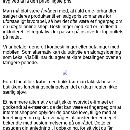
tryg ved at få den prisbilligste pris.
Man må blot være årvågen med, at ifald en e-forhandler
sælger deres produkter til en salgspris som anses for
uforståeligt favorabel, så bør det ofte være et fingerpeg om
en uægte online shop. Bestillinger med kort er imidlertid
inkluderet i et regulativ, der passer på os overfor fup outlets
på nettet.
Vi anbefaler generelt kortbestillinger eller betalinger med
mobilen. Som alternativ kan du udnytte en afdragsløsning
som f.eks. ViaBill, når du agter at klare betalingen over en
længere periode.
Forud for at folk køber i en butik bør man faktisk bese e-
butikkens forretningsbetingelser, det er dog i reglen ikke
særlig sjovt.
Et nemmere alternativ er at tjekke hvorvidt e-firmaet er
godkendt af e-mærket, da det kan være et fingerpeg om at
internet shoppen opfylder de danske love, tillige med at
forretningen nu og da overvåges af jurister der er meget
bekendte med bestemmelserne på området. Dette er
desuden din anledning til opbakning, for så vidt du får