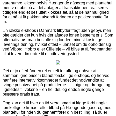
varenumre, eksempelvis Hængende gåseæg med plantehul,
men vær obs på at det antager at transaktionen realiseres
tidligere end et besluttet klokkeslæt, så at de har mulighed
for at nå at få pakken afsendt forinden de pakkeansatte får
fri.
En række e-shops i Danmark tilbyder fragt uden gebyr, men
ofte gælder det kun hvis der aftages for en bestemt pris. Som
alternativ bør man beslutte sig for den mindst kostelige
leveringsløsning, hvilket oftest – uanset om du opholder sig
ved Viborg, Hobro eller Gilleleje – vil blive at få fragtmanden
til at levere din ordre til et udleveringssted.
Det er jo efterhånden ret enkelt for alle og enhver at
sammenligne priser i blandt forskellige e-shops, og herved
har flere internet virksomheder fundet det nødvendigt at
tvinge prisniveauet på produkterne – til piger og drenge, og
ligeledes til voksne – en hel del, og endda nogle gange
præstere gratis fragt.
Dog kan det til hver en tid være smart at kigge forbi nogle
forskellige e-firmaer efter tilbud på Hængende gåseæg med
plantehul forinden du gennemfører din bestilling, så du er