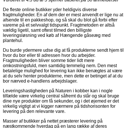
De fleste online butikker yder heldigvis diverse
fragtmuligheder. En af dem der er mest anvendt er lige nu at
afsende til en pakkeshop, og så skal du blot gå forbi efter
varerne på et selvvalgt tidspunkt. Fragtmetoden er altså
vældig ligetil, samt oftest tilmed den billigste
leveringsløsning ved køb af Hængende gåseæg med
plantehul.
Du burde ydermere udse dig at få produkterne sendt hjem til
hvor du bor eller til adressen hvor du arbejder.
Fragtmuligheden bliver somme tider lidt mere
omkostningsfuld, men samtidig temmelig nem. Den mest
betalelige mulighed for levering kan ikke benægtes at være
at du selv henter produkterne, men dette er betinget af at du
bor nærved e-handlens arbejdslager.
Leveringshastigheden på Naturen i kobber kan i nogle
tilfælde være virkelig central såfremt du står og skal bruge
dine nye produkter om få sekunder, og i det øjemed er det
virkelig vigtigt at vi kigger nærmere på tidshorisonten for
levering på den relevante vare.
Masser af butikker på nettet præsterer levering på
næstkommende hverdag på en lang række af deres