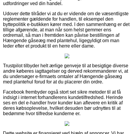
udfordringer ved din handel.
Udover dette tilråder vi at du er vidende om de væsentligste
reglementer gældende for handlen, til eksempel den
byttepolitik e-butikken kører med. I den sammenhæng er det
tillige afgørende, at man når som helst gemmer ens
ordremail, så man i fremtiden kan påvise bestillingen af
Hængende gåseæg med plantehul, ligegyldigt om man
leder efter et produkt til en herre eller dame.
Trustpilot tilbyder helt ærlige genveje til at besigtige diverse
andre køberes iagttagelser og derved rekommanderer vi, at
du undersøger e-firmaets omtaler af Hængende gåseæg
med plantehul forud for at du placerer din ordre.
Facebook frembyder også stort set sikre metoder til at få
indsigt i internet forhandlerens kundetilfredshed. Herinde
ses en del e-handler hvor kunder kan aflevere en kritik af
deres købsoplevelse, hvilket desuden bør udnyttes til at
bedømme hvor tilfredse kunderne er.
Dette website er finansieret ved hjælp af annoncer. Vi har