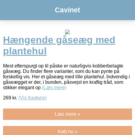
Cavinet
Hængende gåseæg med
plantehul
Mest efterspurgt op til påske er naturligvis kobberbelagte
gåseæg. Du finder flere varianter, som du kan pynte på
forskellig vis. Her et gåseæg med lille plantehul. Indvendig i
gåseægget er der, i bunden, påsvejst en kraftig tråd, som
stikker elegant op
(Læs mere)
269
kr.
(Vis fragtpris)
Læs mere »
Køb nu »