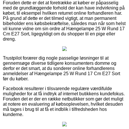
Foruden dette er det at foretrække at køber er påpasselig
med de grundlæggende forhold der kan have indvirkning på
købet, til eksempel hvilken returret online forhandleren har.
På grund af dette er det tilmed vigtigt, at man permanent
bibeholder ens købsbekræftelse, således man når som helst
vil kunne vidne om sin ordre af Hængelampe 25 W Rund 17
Cm E27 Sort, ligegyldigt om du shopper til en pige eller
dreng.
Trustpilot forærer dig nogle passelige løsninger til at
gennemsøge diverse tidligere konsumenters domme og
derfor er det smart, at du sonderer online forhandlerens
anmeldelser af Hængelampe 25 W Rund 17 Cm E27 Sort
før du køber.
Facebook resulterer i tilsvarende regulære værdifulde
muligheder for at få indtryk af internet butikkens kundefokus.
Foruden det er der en række netbutikker som gør det muligt
at notere en evaluering af købsoplevelsen, hvilket desuden
må tages i brug til at få et indblik i tilfredsheden hos
kunderne.