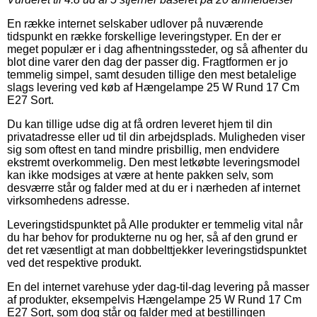
En række internet selskaber udlover på nuværende
tidspunkt en række forskellige leveringstyper. En der er
meget populær er i dag afhentningssteder, og så afhenter du
blot dine varer den dag der passer dig. Fragtformen er jo
temmelig simpel, samt desuden tillige den mest betalelige
slags levering ved køb af Hængelampe 25 W Rund 17 Cm
E27 Sort.
Du kan tillige udse dig at få ordren leveret hjem til din
privatadresse eller ud til din arbejdsplads. Muligheden viser
sig som oftest en tand mindre prisbillig, men endvidere
ekstremt overkommelig. Den mest letkøbte leveringsmodel
kan ikke modsiges at være at hente pakken selv, som
desværre står og falder med at du er i nærheden af internet
virksomhedens adresse.
Leveringstidspunktet på Alle produkter er temmelig vital når
du har behov for produkterne nu og her, så af den grund er
det ret væsentligt at man dobbelttjekker leveringstidspunktet
ved det respektive produkt.
En del internet varehuse yder dag-til-dag levering på masser
af produkter, eksempelvis Hængelampe 25 W Rund 17 Cm
E27 Sort, som dog står og falder med at bestillingen