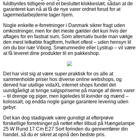
fuldbyrdes tidligere end et besluttet klokkeslæt, sådan at de
garanteret kan nå at få de nye varer ordnet forud for at
lagermedarbejderne tager hjem.
Nogle enkelte e-forretninger i Danmark sikrer fragt uden
omkostninger, men for det meste gælder det kun hvis der
aftages for en fastsat sum. Som alternativ burde man vælge
den mest letkøbte fragtform, hvilket oftest – uden hensyn til
om du bor nær Viborg, Smørumnedre eller Lystrup – vil være
at få leveret dine produkter til en pakkeshop.
Det har vist sig at være super praktisk for os alle at
sammenholde priser hos diverse online webshops, og
derved har utallige vidaXL internet shops fundet det
uundgåeligt at tvinge salgspriserne på mange af deres varer
– til drenge og piger, men ligeledes til kvinder og mænd –
kolossalt, og endda nogle gange garantere levering uden
gebyr.
Det kan dog stadigvæk være gunstigt at efterprøve
forskellige forretninger på nettet efter tilbud på Hængelampe
25 W Rund 17 Cm E27 Sort forinden du gennemfører din
handel, så du er sikret at opnå den bedste pris.