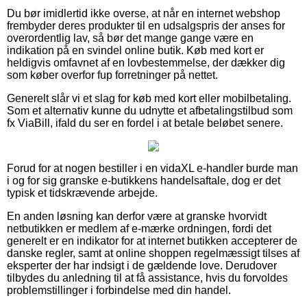
Du bør imidlertid ikke overse, at når en internet webshop
frembyder deres produkter til en udsalgspris der anses for
overordentlig lav, så bør det mange gange være en
indikation på en svindel online butik. Køb med kort er
heldigvis omfavnet af en lovbestemmelse, der dækker dig
som køber overfor fup forretninger på nettet.
Generelt slår vi et slag for køb med kort eller mobilbetaling.
Som et alternativ kunne du udnytte et afbetalingstilbud som
fx ViaBill, ifald du ser en fordel i at betale beløbet senere.
Forud for at nogen bestiller i en vidaXL e-handler burde man
i og for sig granske e-butikkens handelsaftale, dog er det
typisk et tidskrævende arbejde.
En anden løsning kan derfor være at granske hvorvidt
netbutikken er medlem af e-mærke ordningen, fordi det
generelt er en indikator for at internet butikken accepterer de
danske regler, samt at online shoppen regelmæssigt tilses af
eksperter der har indsigt i de gældende love. Derudover
tilbydes du anledning til at få assistance, hvis du forvoldes
problemstillinger i forbindelse med din handel.