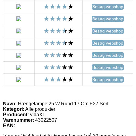
Besøg webshop
Besøg webshop
Besøg webshop
Besøg webshop
Besøg webshop
Besøg webshop
Besøg webshop
Navn:
Hængelampe 25 W Rund 17 Cm E27 Sort
Kategori:
Alle produkter
Producent:
vidaXL
Varenummer:
43022507
EAN:
Vurderet til
4.8
ud af 5 stjerner baseret på
20
anmeldelser