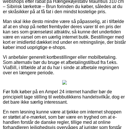
webshops efter rabat på Hængekøjestativ Mauritius 310 cm
– Sibirisk lærketræ – Brun forinden du køber, således at du
er skråsikker på at få fat i den mindst kostelige pris.
Man skal ikke desto mindre være så påpasselig, at i tilfælde
af at en shop på nettet frembyder deres varer til en pris der
kan ses som grænseløst attraktiv, så kunne det undertiden
være en varsel om en uærlig internet butik. Bestillinger med
kort er imidlertid dækket ind under en retningslinje, der bistår
køber imod uoprigtige e-shops.
Vi anbefaler generelt kortbestillinger eller mobilbetaling.
Som alternativ bør du bruge et afbetalingstilbud fra f.eks.
ViaBill, i tilfælde af at du har i sinde at afbetale regningen
over en længere periode.
Før folk køber på en Ampel 24 internet handler bør de
principielt tage stilling til webbutikkens handelsvilkår, dog er
det bare ikke særlig interessant.
En nem løsning kunne være at tjekke om internet shoppen
er støttet af e-mærket, som bør være en tryghed om at e-
handlen forstår de danske regler, tillige med at online
forhandleren lejlighedsvis overvåges af jurister som forstår