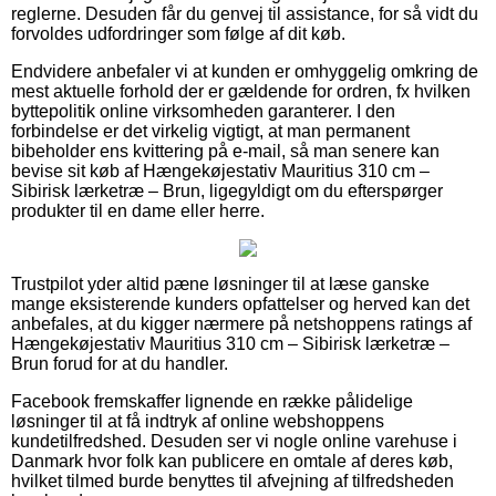
reglerne. Desuden får du genvej til assistance, for så vidt du
forvoldes udfordringer som følge af dit køb.
Endvidere anbefaler vi at kunden er omhyggelig omkring de
mest aktuelle forhold der er gældende for ordren, fx hvilken
byttepolitik online virksomheden garanterer. I den
forbindelse er det virkelig vigtigt, at man permanent
bibeholder ens kvittering på e-mail, så man senere kan
bevise sit køb af Hængekøjestativ Mauritius 310 cm –
Sibirisk lærketræ – Brun, ligegyldigt om du efterspørger
produkter til en dame eller herre.
Trustpilot yder altid pæne løsninger til at læse ganske
mange eksisterende kunders opfattelser og herved kan det
anbefales, at du kigger nærmere på netshoppens ratings af
Hængekøjestativ Mauritius 310 cm – Sibirisk lærketræ –
Brun forud for at du handler.
Facebook fremskaffer lignende en række pålidelige
løsninger til at få indtryk af online webshoppens
kundetilfredshed. Desuden ser vi nogle online varehuse i
Danmark hvor folk kan publicere en omtale af deres køb,
hvilket tilmed burde benyttes til afvejning af tilfredsheden