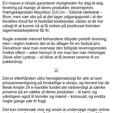
En masse e-shops garanterer muligheden for dag-til-dag
levering på mange af deres produkter, eksempelvis
Hængekøjestativ Mauritius 310 cm – Sibirisk lærketræ –
Brun, men vær obs på at det tager udgangspunkt i at der
bestilles forud for et fastslået klokkeslæt, sådan at de har
udsigt til at kunne nå at få ordren på posthuset forinden
lagermedarbejderne får fri.
Nogle enkelte internet forhandlere tilbyder portofri levering,
men i reglen kræves det at du aftager for en fastsat pris.
Derudover skal man overveje den billigste leveringsmodel,
hvilket oftest – uden hensyn til om man bor nær Helsingør,
Skive eller Lystrup – vil blive at få leveret varerne til en
pakkeshop.
Det er efterhånden ultra hensigtsmæssigt for alle at lave
prissammenligning på forskellige e-shops, og herved har de
fleste Ampel 24 e-handler fundet det nødvendigt at sænke
priserne på en række af deres produkter – til børn, og
yderligere også til kvinder og mænd – kolossalt, og endda
nogle gange yde fri fragt.
Det kan immervæk vise sig smart at undersøge nogle online