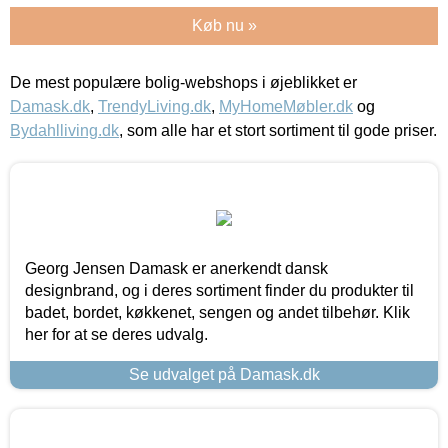
Køb nu »
De mest populære bolig-webshops i øjeblikket er
Damask.dk
,
TrendyLiving.dk
,
MyHomeMøbler.dk
og
Bydahlliving.dk
, som alle har et stort sortiment til gode priser.
Georg Jensen Damask er anerkendt dansk
designbrand, og i deres sortiment finder du produkter til
badet, bordet, køkkenet, sengen og andet tilbehør. Klik
her for at se deres udvalg.
Se udvalget på Damask.dk