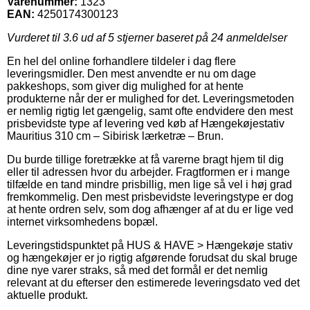
Varenummer:
1323
EAN:
4250174300123
Vurderet til
3.6
ud af 5 stjerner baseret på
24
anmeldelser
En hel del online forhandlere tildeler i dag flere
leveringsmidler. Den mest anvendte er nu om dage
pakkeshops, som giver dig mulighed for at hente
produkterne når der er mulighed for det. Leveringsmetoden
er nemlig rigtig let gængelig, samt ofte endvidere den mest
prisbevidste type af levering ved køb af Hængekøjestativ
Mauritius 310 cm – Sibirisk lærketræ – Brun.
Du burde tillige foretrække at få varerne bragt hjem til dig
eller til adressen hvor du arbejder. Fragtformen er i mange
tilfælde en tand mindre prisbillig, men lige så vel i høj grad
fremkommelig. Den mest prisbevidste leveringstype er dog
at hente ordren selv, som dog afhænger af at du er lige ved
internet virksomhedens bopæl.
Leveringstidspunktet på HUS & HAVE > Hængekøje stativ
og hængekøjer er jo rigtig afgørende forudsat du skal bruge
dine nye varer straks, så med det formål er det nemlig
relevant at du efterser den estimerede leveringsdato ved det
aktuelle produkt.