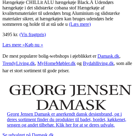
Hængekøje CHILLit ALU hængekøje Black.Â Udendørs
hængekøje i det slidstærke cobana stof Hængekøje af
kvalitetsmaterialer til udendørs brug Aluminium og slidstærke
materialer sikrer, at hængekøjen kan bruges udendørs hele
sommeren og holde til at stå ude u
(Læs mere)
3495
kr.
(Vis fragtpris)
Læs mere »
Køb nu »
De mest populære bolig-webshops i øjeblikket er
Damask.dk
,
TrendyLiving.dk
,
MyHomeMøbler.dk
og
Bydahlliving.dk
, som alle
har et stort sortiment til gode priser.
Georg Jensen Damask er anerkendt dansk designbrand, og i
deres sortiment finder du produkter til badet, bordet, køkkenet,
sengen og andet tilbehør. Klik her for at se deres udvalg.
Se udvalget på Damask.dk