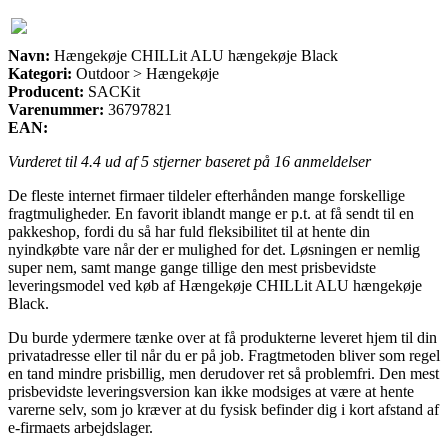
Navn:
Hængekøje CHILLit ALU hængekøje Black
Kategori:
Outdoor > Hængekøje
Producent:
SACKit
Varenummer:
36797821
EAN:
Vurderet til
4.4
ud af 5 stjerner baseret på
16
anmeldelser
De fleste internet firmaer tildeler efterhånden mange forskellige
fragtmuligheder. En favorit iblandt mange er p.t. at få sendt til en
pakkeshop, fordi du så har fuld fleksibilitet til at hente din
nyindkøbte vare når der er mulighed for det. Løsningen er nemlig
super nem, samt mange gange tillige den mest prisbevidste
leveringsmodel ved køb af Hængekøje CHILLit ALU hængekøje
Black.
Du burde ydermere tænke over at få produkterne leveret hjem til din
privatadresse eller til når du er på job. Fragtmetoden bliver som regel
en tand mindre prisbillig, men derudover ret så problemfri. Den mest
prisbevidste leveringsversion kan ikke modsiges at være at hente
varerne selv, som jo kræver at du fysisk befinder dig i kort afstand af
e-firmaets arbejdslager.