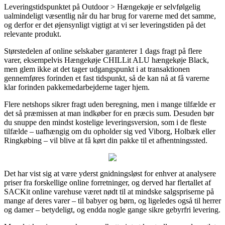
Leveringstidspunktet på Outdoor > Hængekøje er selvfølgelig
ualmindeligt væsentlig når du har brug for varerne med det samme,
og derfor er det øjensynligt vigtigt at vi ser leveringstiden på det
relevante produkt.
Størstedelen af online selskaber garanterer 1 dags fragt på flere
varer, eksempelvis Hængekøje CHILLit ALU hængekøje Black,
men glem ikke at det tager udgangspunkt i at transaktionen
gennemføres forinden et fast tidspunkt, så de kan nå at få varerne
klar forinden pakkemedarbejderne tager hjem.
Flere netshops sikrer fragt uden beregning, men i mange tilfælde er
det så præmissen at man indkøber for en præcis sum. Desuden bør
du snuppe den mindst kostelige leveringsversion, som i de fleste
tilfælde – uafhængig om du opholder sig ved Viborg, Holbæk eller
Ringkøbing – vil blive at få kørt din pakke til et afhentningssted.
Det har vist sig at være yderst gnidningsløst for enhver at analysere
priser fra forskellige online forretninger, og derved har flertallet af
SACKit online varehuse været nødt til at mindske salgspriserne på
mange af deres varer – til babyer og børn, og ligeledes også til herrer
og damer – betydeligt, og endda nogle gange sikre gebyrfri levering.