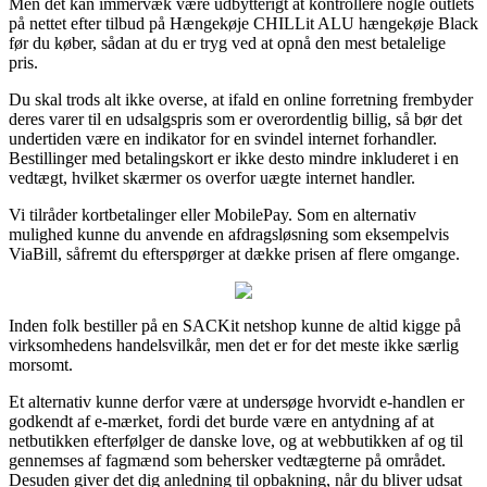
Men det kan immervæk være udbytterigt at kontrollere nogle outlets
på nettet efter tilbud på Hængekøje CHILLit ALU hængekøje Black
før du køber, sådan at du er tryg ved at opnå den mest betalelige
pris.
Du skal trods alt ikke overse, at ifald en online forretning frembyder
deres varer til en udsalgspris som er overordentlig billig, så bør det
undertiden være en indikator for en svindel internet forhandler.
Bestillinger med betalingskort er ikke desto mindre inkluderet i en
vedtægt, hvilket skærmer os overfor uægte internet handler.
Vi tilråder kortbetalinger eller MobilePay. Som en alternativ
mulighed kunne du anvende en afdragsløsning som eksempelvis
ViaBill, såfremt du efterspørger at dække prisen af flere omgange.
Inden folk bestiller på en SACKit netshop kunne de altid kigge på
virksomhedens handelsvilkår, men det er for det meste ikke særlig
morsomt.
Et alternativ kunne derfor være at undersøge hvorvidt e-handlen er
godkendt af e-mærket, fordi det burde være en antydning af at
netbutikken efterfølger de danske love, og at webbutikken af og til
gennemses af fagmænd som behersker vedtægterne på området.
Desuden giver det dig anledning til opbakning, når du bliver udsat