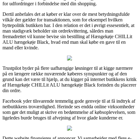
for udfordringer i forbindelse med din shopping.
Dertil anbefales det at køber er klar over de mest betydningsfulde
vilkår der gælder for transaktionen, som for eksempel hvilken
byttepolitik butikken har. I den relation er det i øvrigt essesentielt, at
man stadigvæk beholder sin ordrekvittering, således man
fremadrettet vil kunne bevise sin bestilling af Hængekøje CHILLit
ALU hængekøje Black, hvad end man skal købe en gave til en
mand eller kvinde.
Trustpilot byder på flere uafhængige løsninger til at kigge nærmere
på en længere række nuværende køberes synspunkter og af den
grund kan det være til hjælp, at du kigger på internet butikkens kritik
af Hængekøje CHILLit ALU hængekøje Black forinden du placerer
din ordre.
Facebook yder tilsvarende temmelig gode genveje til at få indtryk af
netbutikkens troværdighed. Herinde ses endda online virksomheder
som gør det muligt at skrive en bedømmelse af købsoplevelsen, som
ligeledes burde bruges til afvejning af hvor glade kunderne er.
Dette website finansieres af annoncer. Vi samarbejder med flere e-