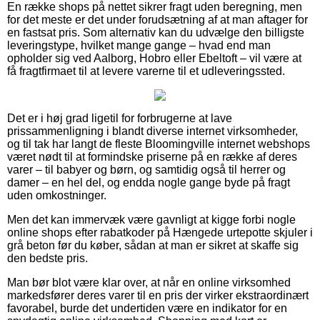
En række shops på nettet sikrer fragt uden beregning, men
for det meste er det under forudsætning af at man aftager for
en fastsat pris. Som alternativ kan du udvælge den billigste
leveringstype, hvilket mange gange – hvad end man
opholder sig ved Aalborg, Hobro eller Ebeltoft – vil være at
få fragtfirmaet til at levere varerne til et udleveringssted.
Det er i høj grad ligetil for forbrugerne at lave
prissammenligning i blandt diverse internet virksomheder,
og til tak har langt de fleste Bloomingville internet webshops
været nødt til at formindske priserne på en række af deres
varer – til babyer og børn, og samtidig også til herrer og
damer – en hel del, og endda nogle gange byde på fragt
uden omkostninger.
Men det kan immervæk være gavnligt at kigge forbi nogle
online shops efter rabatkoder på Hængede urtepotte skjuler i
grå beton før du køber, sådan at man er sikret at skaffe sig
den bedste pris.
Man bør blot være klar over, at når en online virksomhed
markedsfører deres varer til en pris der virker ekstraordinært
favorabel, burde det undertiden være en indikator for en