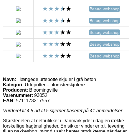
Besøg webshop
Besøg webshop
Besøg webshop
Besøg webshop
Besøg webshop
Navn:
Hængede urtepotte skjuler i grå beton
Kategori:
Urtepotter – blomsterskjulere
Producent:
Bloomingville
Varenummer:
93052
EAN:
5711173217557
Vurderet til
4.8
ud af 5 stjerner baseret på
41
anmeldelser
Størstedelen af netbutikker i Danmark yder i dag en række
forskellige fragtmuligheder. En sikker vinder er p.t. levering
til en pakkeshop, hvor du selv henter produkterne når der er