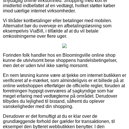
snydagtig online virksomhed. Shopping med kort er
imidlertid indbefattet af en vedtægt, hvilket støtter køber
imod uærlige internet virksomheder.
Vi tilråder kortbetalinger eller betalinger med mobilen.
Alternativt bør du overveje en afbetalingsløsning som
eksempelvis ViaBill, i tilfælde af at du vil betale
omkostningerne over flere uger.
Forinden folk handler hos en Bloomingville online shop
kunne de utvivlsomt bese shoppens handelsbetingelser,
men det er uden tvivl ikke særlig morsomt.
En nem løsning kunne være at tjekke om internet butikken er
verificeret af e-mærket, som almindeligvis er et billede på at
online webshoppen efterfølger de officielle regler, foruden at
forretningen hyppigt overværes af sagkyndige som har
meget erfaring med vedtægterne på området. Derudover
tilbydes du lejlighed til bistand, såfremt du oplever
vanskeligheder med din shopping.
Derudover er det fornuftigt at du er klar over de
grundlæggende forhold der gælder for transaktionen, til
eksempel den bytteret webbutikken benytter. I den