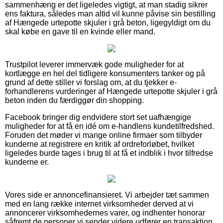
sammenhæng er det ligeledes vigtigt, at man stadig sikrer
ens faktura, således man altid vil kunne påvise sin bestilling
af Hængede urtepotte skjuler i grå beton, ligegyldigt om du
skal købe en gave til en kvinde eller mand.
Trustpilot leverer immervæk gode muligheder for at
kortlægge en hel del tidligere konsumenters tanker og på
grund af dette stiller vi forslag om, at du tjekker e-
forhandlerens vurderinger af Hængede urtepotte skjuler i grå
beton inden du færdiggør din shopping.
Facebook bringer dig endvidere stort set uafhængige
muligheder for at få en idé om e-handlens kundetilfredshed.
Foruden det møder vi mange online firmaer som tilbyder
kunderne at registrere en kritik af ordreforløbet, hvilket
ligeledes burde tages i brug til at få et indblik i hvor tilfredse
kunderne er.
Vores side er annoncefinansieret. Vi arbejder tæt sammen
med en lang række internet virksomheder derved at vi
annoncerer virksomhedernes varer, og indhenter honorar
såfremt de personer vi sender videre udfører en transaktion.