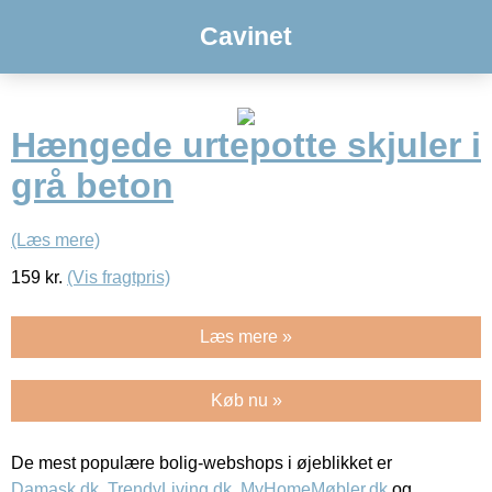
Cavinet
Hængede urtepotte skjuler i
grå beton
(Læs mere)
159
kr.
(Vis fragtpris)
Læs mere »
Køb nu »
De mest populære bolig-webshops i øjeblikket er
Damask.dk
,
TrendyLiving.dk
,
MyHomeMøbler.dk
og