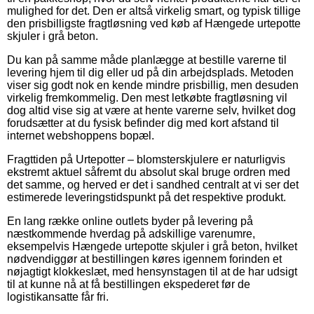
mulighed for det. Den er altså virkelig smart, og typisk tillige
den prisbilligste fragtløsning ved køb af Hængede urtepotte
skjuler i grå beton.
Du kan på samme måde planlægge at bestille varerne til
levering hjem til dig eller ud på din arbejdsplads. Metoden
viser sig godt nok en kende mindre prisbillig, men desuden
virkelig fremkommelig. Den mest letkøbte fragtløsning vil
dog altid vise sig at være at hente varerne selv, hvilket dog
forudsætter at du fysisk befinder dig med kort afstand til
internet webshoppens bopæl.
Fragttiden på Urtepotter – blomsterskjulere er naturligvis
ekstremt aktuel såfremt du absolut skal bruge ordren med
det samme, og herved er det i sandhed centralt at vi ser det
estimerede leveringstidspunkt på det respektive produkt.
En lang række online outlets byder på levering på
næstkommende hverdag på adskillige varenumre,
eksempelvis Hængede urtepotte skjuler i grå beton, hvilket
nødvendiggør at bestillingen køres igennem forinden et
nøjagtigt klokkeslæt, med hensynstagen til at de har udsigt
til at kunne nå at få bestillingen ekspederet før de
logistikansatte får fri.