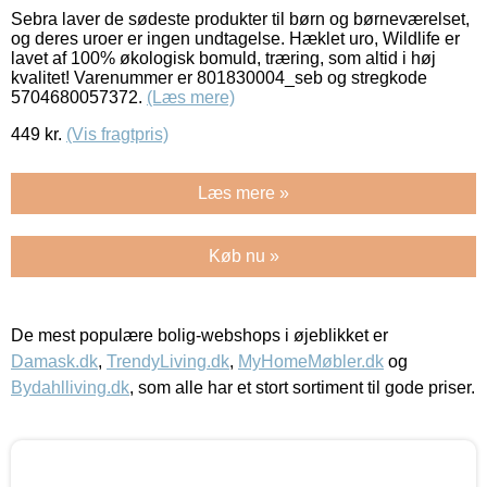
Sebra laver de sødeste produkter til børn og børneværelset,
og deres uroer er ingen undtagelse. Hæklet uro, Wildlife er
lavet af 100% økologisk bomuld, træring, som altid i høj
kvalitet! Varenummer er 801830004_seb og stregkode
5704680057372.
(Læs mere)
449
kr.
(Vis fragtpris)
Læs mere »
Køb nu »
De mest populære bolig-webshops i øjeblikket er
Damask.dk
,
TrendyLiving.dk
,
MyHomeMøbler.dk
og
Bydahlliving.dk
, som alle har et stort sortiment til gode priser.