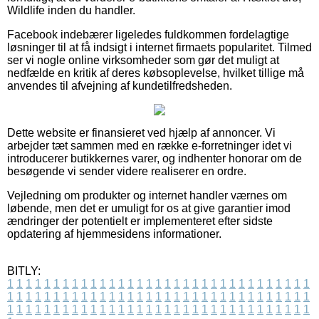
Wildlife inden du handler.
Facebook indebærer ligeledes fuldkommen fordelagtige
løsninger til at få indsigt i internet firmaets popularitet. Tilmed
ser vi nogle online virksomheder som gør det muligt at
nedfælde en kritik af deres købsoplevelse, hvilket tillige må
anvendes til afvejning af kundetilfredsheden.
Dette website er finansieret ved hjælp af annoncer. Vi
arbejder tæt sammen med en række e-forretninger idet vi
introducerer butikkernes varer, og indhenter honorar om de
besøgende vi sender videre realiserer en ordre.
Vejledning om produkter og internet handler værnes om
løbende, men det er umuligt for os at give garantier imod
ændringer der potentielt er implementeret efter sidste
opdatering af hjemmesidens informationer.
BITLY:
1
1
1
1
1
1
1
1
1
1
1
1
1
1
1
1
1
1
1
1
1
1
1
1
1
1
1
1
1
1
1
1
1
1
1
1
1
1
1
1
1
1
1
1
1
1
1
1
1
1
1
1
1
1
1
1
1
1
1
1
1
1
1
1
1
1
1
1
1
1
1
1
1
1
1
1
1
1
1
1
1
1
1
1
1
1
1
1
1
1
1
1
1
1
1
1
1
1
1