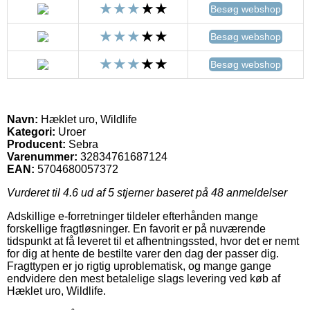
Besøg webshop
Besøg webshop
Besøg webshop
Navn:
Hæklet uro, Wildlife
Kategori:
Uroer
Producent:
Sebra
Varenummer:
32834761687124
EAN:
5704680057372
Vurderet til
4.6
ud af 5 stjerner baseret på
48
anmeldelser
Adskillige e-forretninger tildeler efterhånden mange
forskellige fragtløsninger. En favorit er på nuværende
tidspunkt at få leveret til et afhentningssted, hvor det er nemt
for dig at hente de bestilte varer den dag der passer dig.
Fragttypen er jo rigtig uproblematisk, og mange gange
endvidere den mest betalelige slags levering ved køb af
Hæklet uro, Wildlife.