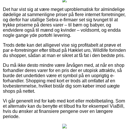
Det har vist sig at være meget uproblematisk for almindelige
dødelige at sammenligne priser på flere internet forretninger,
og derfor har utallige Sebra e-firmaer set sig tvunget til at
trykke priserne på deres varer – til børn og babyer, og
endvidere også til mænd og kvinder – voldsomt, og endda
nogle gange yde portofri levering.
Trods dette kan det alligevel vise sig profitabelt at prøve et
par e-forretninger efter tilbud på Hæklet uro, Wildlife forinden
du shopper, sådan at man er sikret at få fat i den bedste pris.
Du må ikke desto mindre være årvågen med, at når en shop
forhandler deres varer for en pris der er utopisk attraktiv, så
burde det undertiden være et symbol på en uoprigtig e-
forhandler. Shopping med kort er trods alt omfattet af en
lovbestemmelse, hvilket bistår dig som køber imod uægte
shops på nettet.
Vi går generelt ind for køb med kort eller mobilbetaling. Som
et alternativ kan du benytte et tilbud fra for eksempel ViaBill,
hvis du ønsker at finansiere pengene over en længere
periode.