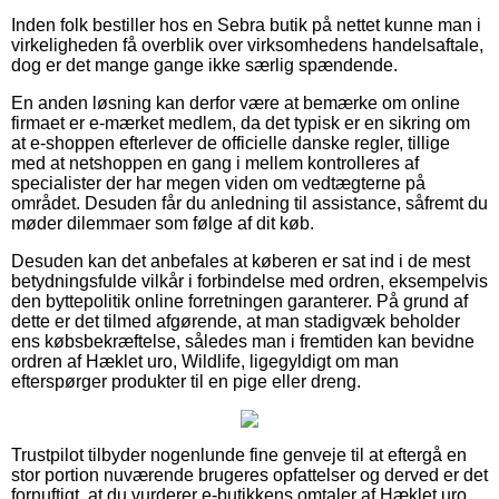
Inden folk bestiller hos en Sebra butik på nettet kunne man i
virkeligheden få overblik over virksomhedens handelsaftale,
dog er det mange gange ikke særlig spændende.
En anden løsning kan derfor være at bemærke om online
firmaet er e-mærket medlem, da det typisk er en sikring om
at e-shoppen efterlever de officielle danske regler, tillige
med at netshoppen en gang i mellem kontrolleres af
specialister der har megen viden om vedtægterne på
området. Desuden får du anledning til assistance, såfremt du
møder dilemmaer som følge af dit køb.
Desuden kan det anbefales at køberen er sat ind i de mest
betydningsfulde vilkår i forbindelse med ordren, eksempelvis
den byttepolitik online forretningen garanterer. På grund af
dette er det tilmed afgørende, at man stadigvæk beholder
ens købsbekræftelse, således man i fremtiden kan bevidne
ordren af Hæklet uro, Wildlife, ligegyldigt om man
efterspørger produkter til en pige eller dreng.
Trustpilot tilbyder nogenlunde fine genveje til at eftergå en
stor portion nuværende brugeres opfattelser og derved er det
fornuftigt, at du vurderer e-butikkens omtaler af Hæklet uro,