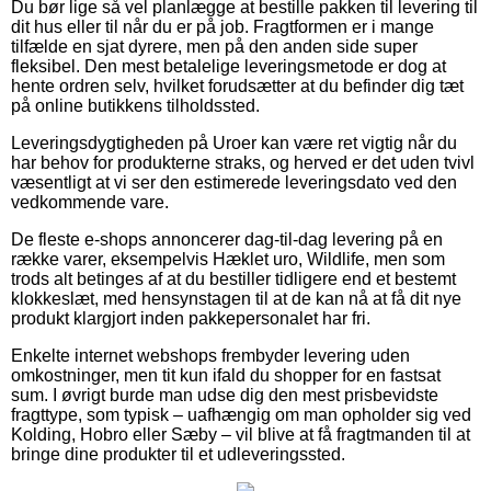
Du bør lige så vel planlægge at bestille pakken til levering til
dit hus eller til når du er på job. Fragtformen er i mange
tilfælde en sjat dyrere, men på den anden side super
fleksibel. Den mest betalelige leveringsmetode er dog at
hente ordren selv, hvilket forudsætter at du befinder dig tæt
på online butikkens tilholdssted.
Leveringsdygtigheden på Uroer kan være ret vigtig når du
har behov for produkterne straks, og herved er det uden tvivl
væsentligt at vi ser den estimerede leveringsdato ved den
vedkommende vare.
De fleste e-shops annoncerer dag-til-dag levering på en
række varer, eksempelvis Hæklet uro, Wildlife, men som
trods alt betinges af at du bestiller tidligere end et bestemt
klokkeslæt, med hensynstagen til at de kan nå at få dit nye
produkt klargjort inden pakkepersonalet har fri.
Enkelte internet webshops frembyder levering uden
omkostninger, men tit kun ifald du shopper for en fastsat
sum. I øvrigt burde man udse dig den mest prisbevidste
fragttype, som typisk – uafhængig om man opholder sig ved
Kolding, Hobro eller Sæby – vil blive at få fragtmanden til at
bringe dine produkter til et udleveringssted.