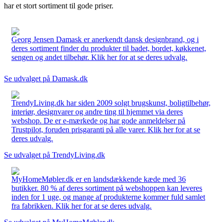
har et stort sortiment til gode priser.
Georg Jensen Damask er anerkendt dansk designbrand, og i
deres sortiment finder du produkter til badet, bordet, køkkenet,
sengen og andet tilbehør. Klik her for at se deres udvalg.
Se udvalget på Damask.dk
TrendyLiving.dk har siden 2009 solgt brugskunst, boligtilbehør,
interiør, designvarer og andre ting til hjemmet via deres
webshop. De er e-mærkede og har gode anmeldelser på
Trustpilot, foruden prisgaranti på alle varer. Klik her for at se
deres udvalg.
Se udvalget på TrendyLiving.dk
MyHomeMøbler.dk er en landsdækkende kæde med 36
butikker. 80 % af deres sortiment på webshoppen kan leveres
inden for 1 uge, og mange af produkterne kommer fuld samlet
fra fabrikken. Klik her for at se deres udvalg.