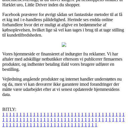
Hæklet uro, Little Driver inden du shopper.
Facebook præsterer for øvrigt sådan set fantastiske metoder til at få
et kig ind i e-handlens pålidelighed. Herinde ses endda online
forhandlere hvor det er muligt at afgive en bedømmelse af
købsoplevelsen, hvilket lige så vel kan tages i brug til at tage stilling
til kundetilfredsheden.
Vores hjemmeside er finansieret af indtægter fra reklamer. Vi har
aftaler med adskillige netbutikker eftersom vi publicerer firmaernes
produkter, og indhenter betaling ifald vores brugere udfører en
bestilling.
Vejledning angående produkter og internet handler understøttes nu
og da, men vi kan desværre ikke garantere imod forandringer der
måtte være udarbejdet efter at vi senest opdaterede hjemmesidens
data.
BITLY:
1
1
1
1
1
1
1
1
1
1
1
1
1
1
1
1
1
1
1
1
1
1
1
1
1
1
1
1
1
1
1
1
1
1
1
1
1
1
1
1
1
1
1
1
1
1
1
1
1
1
1
1
1
1
1
1
1
1
1
1
1
1
1
1
1
1
1
1
1
1
1
1
1
1
1
1
1
1
1
1
1
1
1
1
1
1
1
1
1
1
1
1
1
1
1
1
1
1
1
1