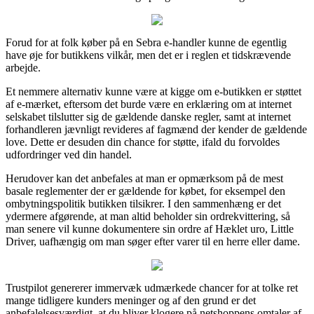
Forud for at folk køber på en Sebra e-handler kunne de egentlig
have øje for butikkens vilkår, men det er i reglen et tidskrævende
arbejde.
Et nemmere alternativ kunne være at kigge om e-butikken er støttet
af e-mærket, eftersom det burde være en erklæring om at internet
selskabet tilslutter sig de gældende danske regler, samt at internet
forhandleren jævnligt revideres af fagmænd der kender de gældende
love. Dette er desuden din chance for støtte, ifald du forvoldes
udfordringer ved din handel.
Herudover kan det anbefales at man er opmærksom på de mest
basale reglementer der er gældende for købet, for eksempel den
ombytningspolitik butikken tilsikrer. I den sammenhæng er det
ydermere afgørende, at man altid beholder sin ordrekvittering, så
man senere vil kunne dokumentere sin ordre af Hæklet uro, Little
Driver, uafhængig om man søger efter varer til en herre eller dame.
Trustpilot genererer immervæk udmærkede chancer for at tolke ret
mange tidligere kunders meninger og af den grund er det
anbefalelsesværdigt, at du bliver klogere på netshoppens omtaler af