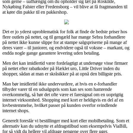
som gerne – uafhængig om du opholder sig tæt på Roskilde,
Nykøbing Falster eller Fredensborg – vil blive at få fragtmanden til
at køre din pakke til en pakkeshop.
Det er jo yderst uproblematisk for folk at finde de bedste priser hos
flere outlets på nettet, og til gengæld har mange Sebra forhandlere
på nettet ikke kunne slippe for at stampe salgspriserne på mange af
deres varer – til juniorer, og endvidere også til voksne – markant, og
endda nogle gange garantere levering uden betaling.
Men det kan imidlertid være fordelagtigt at undersøge visse firmaer
på nettet efter rabatkoder på Hæklet uro, Little Driver inden du
shopper, sådan at man er skråsikker på at opnå den billigste pris.
Man bør imidlertid ikke undervurdere, at hvis en e-forhandler
tilbyder varer til en udsalgspris som kan ses som hamrende
overkommelig, så bør det ofte være et faresignal om en uoprigtig
internet virksomhed. Shopping med kort er heldigvis en del af en
lovbestemmelse, hvilket passer på kunden overfor svindlende
internet shops.
Generelt foreslår vi bestillinger med kort eller mobilbetaling. Som et
alternativ kan du udnytte et afdragstilbud som eksempelvis ViaBill,
for så vidt du hellere vil afdrage pengene over flere uger.