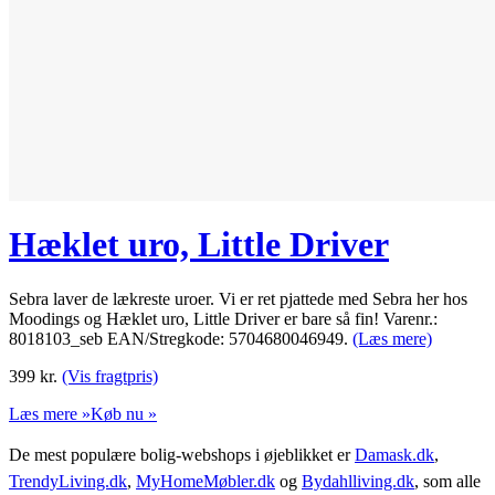
Hæklet uro, Little Driver
Sebra laver de lækreste uroer. Vi er ret pjattede med Sebra her hos
Moodings og Hæklet uro, Little Driver er bare så fin! Varenr.:
8018103_seb EAN/Stregkode: 5704680046949.
(Læs mere)
399
kr.
(Vis fragtpris)
Læs mere »
Køb nu »
De mest populære bolig-webshops i øjeblikket er
Damask.dk
,
TrendyLiving.dk
,
MyHomeMøbler.dk
og
Bydahlliving.dk
, som alle