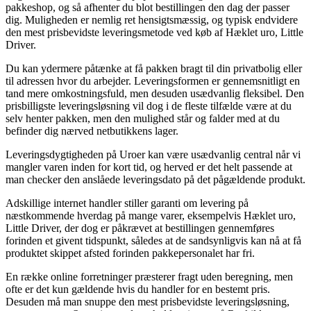
pakkeshop, og så afhenter du blot bestillingen den dag der passer
dig. Muligheden er nemlig ret hensigtsmæssig, og typisk endvidere
den mest prisbevidste leveringsmetode ved køb af Hæklet uro, Little
Driver.
Du kan ydermere påtænke at få pakken bragt til din privatbolig eller
til adressen hvor du arbejder. Leveringsformen er gennemsnitligt en
tand mere omkostningsfuld, men desuden usædvanlig fleksibel. Den
prisbilligste leveringsløsning vil dog i de fleste tilfælde være at du
selv henter pakken, men den mulighed står og falder med at du
befinder dig nærved netbutikkens lager.
Leveringsdygtigheden på Uroer kan være usædvanlig central når vi
mangler varen inden for kort tid, og herved er det helt passende at
man checker den anslåede leveringsdato på det pågældende produkt.
Adskillige internet handler stiller garanti om levering på
næstkommende hverdag på mange varer, eksempelvis Hæklet uro,
Little Driver, der dog er påkrævet at bestillingen gennemføres
forinden et givent tidspunkt, således at de sandsynligvis kan nå at få
produktet skippet afsted forinden pakkepersonalet har fri.
En række online forretninger præsterer fragt uden beregning, men
ofte er det kun gældende hvis du handler for en bestemt pris.
Desuden må man snuppe den mest prisbevidste leveringsløsning,