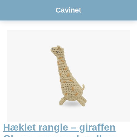
Cavinet
Hæklet rangle – giraffen