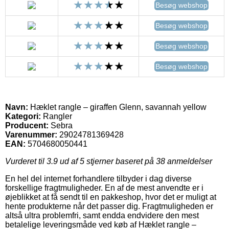
Besøg webshop
Besøg webshop
Besøg webshop
Besøg webshop
Navn:
Hæklet rangle – giraffen Glenn, savannah yellow
Kategori:
Rangler
Producent:
Sebra
Varenummer:
29024781369428
EAN:
5704680050441
Vurderet til
3.9
ud af 5 stjerner baseret på
38
anmeldelser
En hel del internet forhandlere tilbyder i dag diverse
forskellige fragtmuligheder. En af de mest anvendte er i
øjeblikket at få sendt til en pakkeshop, hvor det er muligt at
hente produkterne når det passer dig. Fragtmuligheden er
altså ultra problemfri, samt endda endvidere den mest
betalelige leveringsmåde ved køb af Hæklet rangle –