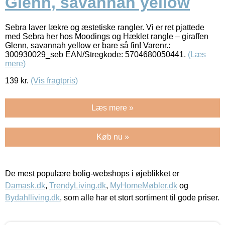
Glenn, savannah yellow
Sebra laver lækre og æstetiske rangler. Vi er ret pjattede
med Sebra her hos Moodings og Hæklet rangle – giraffen
Glenn, savannah yellow er bare så fin! Varenr.:
300930029_seb EAN/Stregkode: 5704680050441.
(Læs
mere)
139
kr.
(Vis fragtpris)
Læs mere »
Køb nu »
De mest populære bolig-webshops i øjeblikket er
Damask.dk
,
TrendyLiving.dk
,
MyHomeMøbler.dk
og
Bydahlliving.dk
, som alle har et stort sortiment til gode priser.