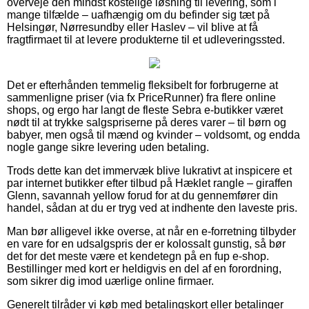
overveje den mindst kostelige løsning til levering, som i
mange tilfælde – uafhængig om du befinder sig tæt på
Helsingør, Nørresundby eller Haslev – vil blive at få
fragtfirmaet til at levere produkterne til et udleveringssted.
Det er efterhånden temmelig fleksibelt for forbrugerne at
sammenligne priser (via fx PriceRunner) fra flere online
shops, og ergo har langt de fleste Sebra e-butikker været
nødt til at trykke salgspriserne på deres varer – til børn og
babyer, men også til mænd og kvinder – voldsomt, og endda
nogle gange sikre levering uden betaling.
Trods dette kan det immervæk blive lukrativt at inspicere et
par internet butikker efter tilbud på Hæklet rangle – giraffen
Glenn, savannah yellow forud for at du gennemfører din
handel, sådan at du er tryg ved at indhente den laveste pris.
Man bør alligevel ikke overse, at når en e-forretning tilbyder
en vare for en udsalgspris der er kolossalt gunstig, så bør
det for det meste være et kendetegn på en fup e-shop.
Bestillinger med kort er heldigvis en del af en forordning,
som sikrer dig imod uærlige online firmaer.
Generelt tilråder vi køb med betalingskort eller betalinger