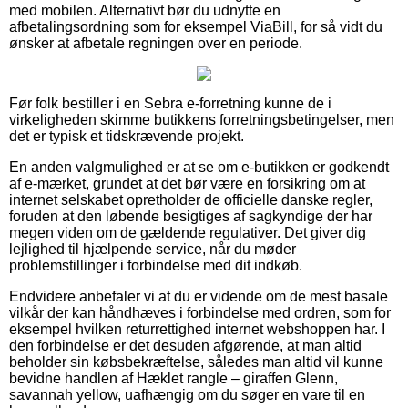
med mobilen. Alternativt bør du udnytte en
afbetalingsordning som for eksempel ViaBill, for så vidt du
ønsker at afbetale regningen over en periode.
Før folk bestiller i en Sebra e-forretning kunne de i
virkeligheden skimme butikkens forretningsbetingelser, men
det er typisk et tidskrævende projekt.
En anden valgmulighed er at se om e-butikken er godkendt
af e-mærket, grundet at det bør være en forsikring om at
internet selskabet opretholder de officielle danske regler,
foruden at den løbende besigtiges af sagkyndige der har
megen viden om de gældende regulativer. Det giver dig
lejlighed til hjælpende service, når du møder
problemstillinger i forbindelse med dit indkøb.
Endvidere anbefaler vi at du er vidende om de mest basale
vilkår der kan håndhæves i forbindelse med ordren, som for
eksempel hvilken returrettighed internet webshoppen har. I
den forbindelse er det desuden afgørende, at man altid
beholder sin købsbekræftelse, således man altid vil kunne
bevidne handlen af Hæklet rangle – giraffen Glenn,
savannah yellow, uafhængig om du søger en vare til en