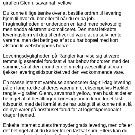
giraffen Glenn, savannah yellow.
Du kunne tillige tænke over at bestille ordren til levering
hjem til hvor du bor eller til når du er på job.
Fragtmuligheden er undertiden en tand mere bekostelig,
men endda ekstremt ukompliceret. Den mest letkøbte
leveringsform vil dog til enhver tid være at du selv henter
varerne, men det betinges af at du har bopæl med kort
afstand til webshoppens bopæl.
Leveringsdygtigheden på Rangler kan vise sig at være
temmelig essentiel forudsat vi har behov for ordren med det
samme, så af den grund er det rimelig væsentligt at man
tjekker leveringstidspunktet ved den vedkommende vare.
En masse internet varehuse annoncerer dag-til-dag levering
på en lang række af deres varenumre, eksempelvis Hæklet
rangle – giraffen Glenn, savannah yellow, men husk at det er
betinget af at bestillingen køres igennem forud for et fast
tidspunkt, med det formål at de har udsigt til at kunne nå at få
de nye varer på posthuset forud for at logistikpersonalet
drager hjemad.
Enkelte internet outlets frembyder gratis levering, men ofte er
det betinget af at du køber for en fastsat sum. Ellers kan du