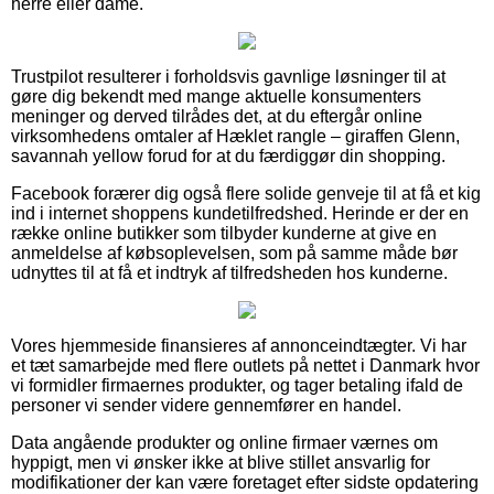
herre eller dame.
Trustpilot resulterer i forholdsvis gavnlige løsninger til at
gøre dig bekendt med mange aktuelle konsumenters
meninger og derved tilrådes det, at du eftergår online
virksomhedens omtaler af Hæklet rangle – giraffen Glenn,
savannah yellow forud for at du færdiggør din shopping.
Facebook forærer dig også flere solide genveje til at få et kig
ind i internet shoppens kundetilfredshed. Herinde er der en
række online butikker som tilbyder kunderne at give en
anmeldelse af købsoplevelsen, som på samme måde bør
udnyttes til at få et indtryk af tilfredsheden hos kunderne.
Vores hjemmeside finansieres af annonceindtægter. Vi har
et tæt samarbejde med flere outlets på nettet i Danmark hvor
vi formidler firmaernes produkter, og tager betaling ifald de
personer vi sender videre gennemfører en handel.
Data angående produkter og online firmaer værnes om
hyppigt, men vi ønsker ikke at blive stillet ansvarlig for
modifikationer der kan være foretaget efter sidste opdatering