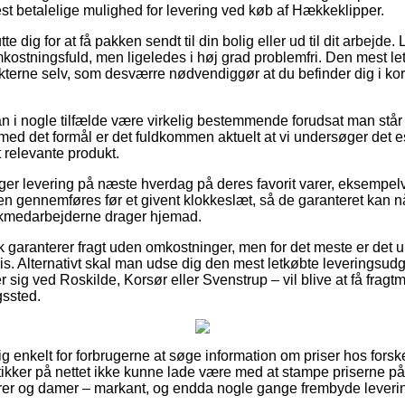
est betalelige mulighed for levering ved køb af Hækkeklipper.
e dig for at få pakken sendt til din bolig eller ud til dit arbejde
ostningsfuld, men ligeledes i høj grad problemfri. Den mest le
kterne selv, som desværre nødvendiggør at du befinder dig i kort
an i nogle tilfælde være virkelig bestemmende forudsat man står
å med det formål er det fuldkommen aktuelt at vi undersøger det 
 relevante produkt.
ger levering på næste hverdag på deres favorit varer, eksempe
ren gennemføres før et givent klokkeslæt, så de garanteret kan nå
stikmedarbejderne drager hjemad.
garanterer fragt uden omkostninger, men for det meste er det u
ris. Alternativt skal man udse dig den mest letkøbte leveringsud
 sig ved Roskilde, Korsør eller Svenstrup – vil blive at få fragtm
gssted.
ig enkelt for forbrugerne at søge information om priser hos forske
kker på nettet ikke kunne lade være med at stampe priserne på 
herrer og damer – markant, og endda nogle gange frembyde lever