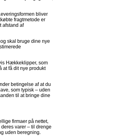
. Leveringsformen bliver
tkøbte fragtmetode er
 afstand af
 og skal bruge dine nye
estimerede
lvis Hækkeklipper, som
 at få dit nye produkt
nder betingelse af at du
gave, som typisk – uden
anden til at bringe dine
llige firmaer på nettet,
deres varer – til drenge
ing uden beregning.