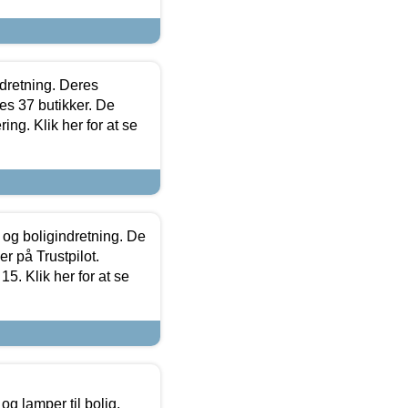
ndretning. Deres
s 37 butikker. De
ing. Klik her for at se
 og boligindretning. De
r på Trustpilot.
5. Klik her for at se
g lamper til bolig,