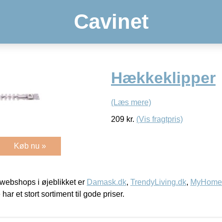
Cavinet
Hækkeklipper
(Læs mere)
209
kr.
(Vis fragtpris)
Køb nu »
webshops i øjeblikket er
Damask.dk
,
TrendyLiving.dk
,
MyHomeM
 har et stort sortiment til gode priser.