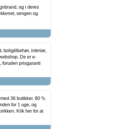
nbrand, og i deres
køkkenet, sengen og
boligtilbehør, interiør,
 webshop. De er e-
 foruden prisgaranti
ed 36 butikker. 80 %
nden for 1 uge, og
ikken. Klik her for at