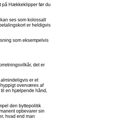
at på Hækkeklipper før du
r kan ses som kolossalt
betalingskort er heldigvis
 løsning som eksempelvis
retningsvilkår, det er
almindeligvis er et
n hyppigt overværes af
 til en hjælpende hånd,
mpel den byttepolitik
rmanent opbevarer sin
per, hvad end man