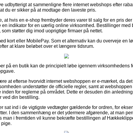
ive udbytterigt at sammenligne flere internet webshops efter rab
at du er sikker på at modtage den laveste pris.
at hvis en e-shop frembyder deres varer til salg for en pris de
re en indikator for en uærlig online virksomhed. Bestillinger med 
 som støtter dig imod uoprigtige firmaer på nettet.
med kort eller MobilePay. Som et alternativ kan du overveje en
efter at klare beløbet over et længere tidsrum.
er på en butik kan de principielt løbe igennem virksomhedens for
opgave.
ære at efterse hvorvidt internet webshoppen er e-mærket, da det 
rksomheden understøtter de officielle regler, samt at webshoppe
se inden for reglerne på området. Dette er desuden din anledning
ved din bestilling.
 er sat ind i de vigtigste vedtægter gældende for ordren, for ekse
ytter. I den sammenhæng er det ydermere afgørende, at man pe
 man i fremtiden vil kunne bekræfte bestillingen af Hækkeklip
 pige.