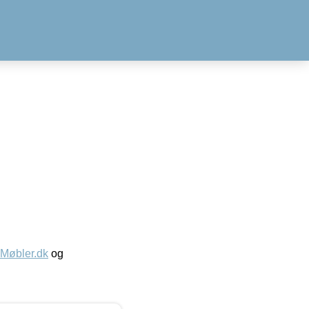
øbler.dk
og