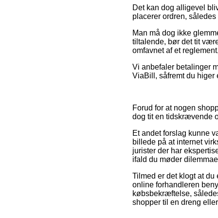
Det kan dog alligevel bl
placerer ordren, således 
Man må dog ikke glemme, 
tiltalende, bør det tit væ
omfavnet af et reglement,
Vi anbefaler betalinger 
ViaBill, såfremt du higer 
Forud for at nogen shopp
dog tit en tidskrævende 
Et andet forslag kunne v
billede på at internet vi
jurister der har eksperti
ifald du møder dilemmaer 
Tilmed er det klogt at du
online forhandleren ben
købsbekræftelse, således
shopper til en dreng eller