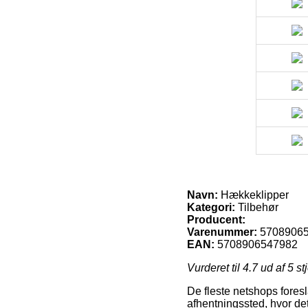
Navn:
Hækkeklipper
Kategori:
Tilbehør
Producent:
Varenummer:
5708906
EAN:
5708906547982
Vurderet til
4.7
ud af 5 st
De fleste netshops foreslå
afhentningssted, hvor det