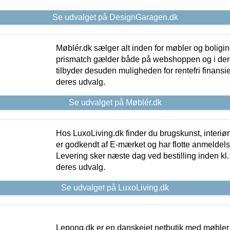
Se udvalget på DesignGaragen.dk
Møblér.dk sælger alt inden for møbler og boligi
prismatch gælder både på webshoppen og i dere
tilbyder desuden muligheden for rentefri finansier
deres udvalg.
Se udvalget på Møblér.dk
Hos LuxoLiving.dk finder du brugskunst, interiør
er godkendt af E-mærket og har flotte anmeldelse
Levering sker næste dag ved bestilling inden kl. 1
deres udvalg.
Se udvalget på LuxoLiving.dk
Lepong.dk er en danskejet netbutik med møbler o