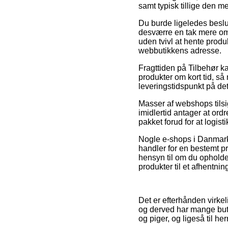
samt typisk tillige den m
Du burde ligeledes beslutt
desværre en tak mere omk
uden tvivl at hente produ
webbutikkens adresse.
Fragttiden på Tilbehør k
produkter om kort tid, s
leveringstidspunkt på det
Masser af webshops tilsi
imidlertid antager at ord
pakket forud for at logi
Nogle e-shops i Danmark 
handler for en bestemt p
hensyn til om du opholder
produkter til et afhentnin
Det er efterhånden virkel
og derved har mange buti
og piger, og ligeså til 