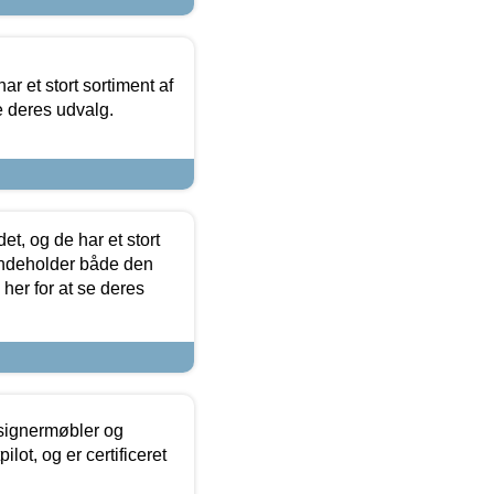
ar et stort sortiment af
e deres udvalg.
t, og de har et stort
 indeholder både den
 her for at se deres
esignermøbler og
lot, og er certificeret