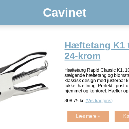
Cavinet
Hæftetang K1 
24-krom
Hæftetang Rapid Classic K1, 1
sælgende hæftetang og blomster
klassisk design med justerbar 
lukket hæftning. Perfekt i postr
hjemmet og kontoret. Hæfter op 
308.75
kr.
(Vis fragtpris)
Læs mere »
Kø