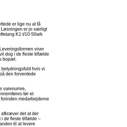
tede er lige nu at få
 Løsningen er jo særligt
æftetang K1 t/10-50ark
e. Leveringsformen viser
l dog i de fleste tilfælde
s bopæl.
betydningsfuld hvis vi
 på den forventede
e varenumre,
ennemføres før et
aet forinden medarbejderne
afkræver det at der
i de fleste tilfælde –
anden til at levere