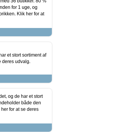
ed 36 butikker. 80 %
nden for 1 uge, og
ikken. Klik her for at
ar et stort sortiment af
e deres udvalg.
t, og de har et stort
 indeholder både den
 her for at se deres