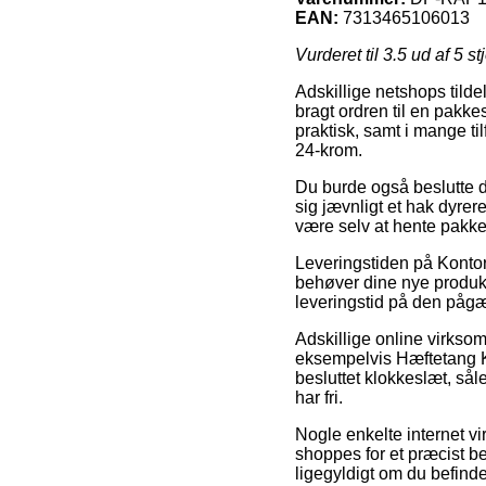
EAN:
7313465106013
Vurderet til
3.5
ud af 5 st
Adskillige netshops tilde
bragt ordren til en pakk
praktisk, samt i mange t
24-krom.
Du burde også beslutte dig
sig jævnligt et hak dyrere
være selv at hente pakke
Leveringstiden på Kontor
behøver dine nye produkt
leveringstid på den påg
Adskillige online virk
eksempelvis Hæftetang K
besluttet klokkeslæt, sål
har fri.
Nogle enkelte internet v
shoppes for et præcist bel
ligegyldigt om du befinder