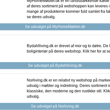
MyHomeMøbler.dk er en landsdækkende kæde m
af deres sortiment på webshoppen kan leveres i
mange af produkterne kommer fuld samlet fra fabr
se deres udvalg.
Se udvalget på MyHomeMøbler.dk
Bydahlliving.dk er drevet af mor og to døtre. De h
boliginteriør på deres webshop. Klik her for at s
Se udvalget på Bydahlliving.dk
Norliving.dk er en relativt ny webshop på markede
udvalg i møbler og indretning. Deres sortiment
klassiske, den moderne og den rustikke stil. Klik
udvalg.
Se udvalget på Norliving.dk