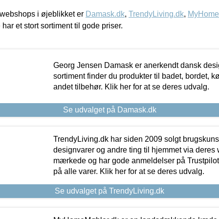
webshops i øjeblikket er
Damask.dk
,
TrendyLiving.dk
,
MyHomeM
 har et stort sortiment til gode priser.
Georg Jensen Damask er anerkendt dansk desig
sortiment finder du produkter til badet, bordet, 
andet tilbehør. Klik her for at se deres udvalg.
Se udvalget på Damask.dk
TrendyLiving.dk har siden 2009 solgt brugskunst, 
designvarer og andre ting til hjemmet via deres
mærkede og har gode anmeldelser på Trustpilot,
på alle varer. Klik her for at se deres udvalg.
Se udvalget på TrendyLiving.dk