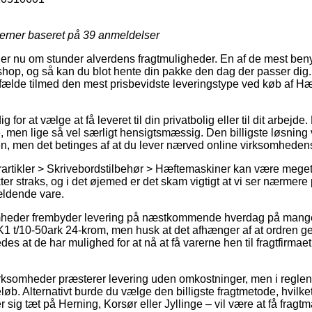
jerner baseret på
39
anmeldelser
ler nu om stunder alverdens fragtmuligheder. En af de mest benyt
eshop, og så kan du blot hente din pakke den dag der passer dig.
ilfælde tilmed den mest prisbevidste leveringstype ved køb af H
 for at vælge at få leveret til din privatbolig eller til dit arbejd
, men lige så vel særligt hensigtsmæssig. Den billigste løsning vi
n, men det betinges af at du lever nærved online virksomheden
artikler > Skrivebordstilbehør > Hæftemaskiner kan være meget 
er straks, og i det øjemed er det skam vigtigt at vi ser nærmere
ældende vare.
somheder frembyder levering på næstkommende hverdag på mang
1 t/10-50ark 24-krom, men husk at det afhænger af at ordren g
edes at de har mulighed for at nå at få varerne hen til fragtfirm
irksomheder præsterer levering uden omkostninger, men i reglen 
øb. Alternativt burde du vælge den billigste fragtmetode, hvilket 
 sig tæt på Herning, Korsør eller Jyllinge – vil være at få fragtm