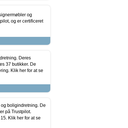
esignermøbler og
lot, og er certificeret
ndretning. Deres
s 37 butikker. De
ing. Klik her for at se
 og boligindretning. De
r på Trustpilot.
5. Klik her for at se