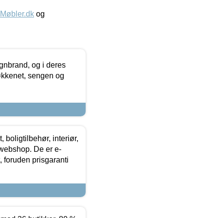
øbler.dk
og
nbrand, og i deres
køkkenet, sengen og
boligtilbehør, interiør,
 webshop. De er e-
 foruden prisgaranti