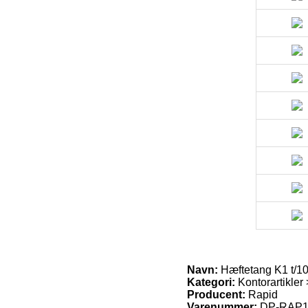
Navn:
Hæftetang K1 t/1
Kategori:
Kontorartikler
Producent:
Rapid
Varenummer:
DP-RAP1