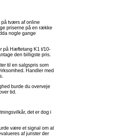
 på tværs af online
inge priserne på en række
endda nogle gange
er på Hæftetang K1 t/10-
tage den billigste pris.
ter til en salgspris som
t virksomhed. Handler med
s.
lighed burde du overveje
ver tid.
ingsvilkår, det er dog i
burde være et signal om at
valueres af jurister der