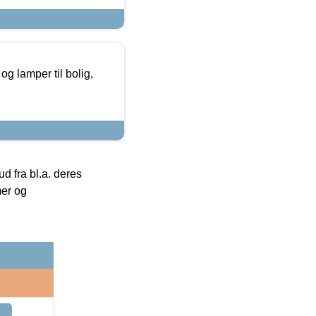
g lamper til bolig,
 fra bl.a. deres
mer og