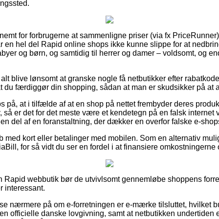
ningssted.
 nemt for forbrugerne at sammenligne priser (via fx PriceRunner)
ar en hel del Rapid online shops ikke kunne slippe for at nedbr
 babyer og børn, og samtidig til herrer og damer – voldsomt, og 
 alt blive lønsomt at granske nogle få netbutikker efter rabatkod
t du færdiggør din shopping, sådan at man er skudsikker på at an
 på, at i tilfælde af at en shop på nettet frembyder deres produk
, så er det for det meste være et kendetegn på en falsk interne
 en del af en foranstaltning, der dækker en overfor falske e-shop
køb med kort eller betalinger med mobilen. Som en alternativ mu
aBill, for så vidt du ser en fordel i at finansiere omkostningerne o
en Rapid webbutik bør de utvivlsomt gennemløbe shoppens forretn
r interessant.
 se nærmere på om e-forretningen er e-mærke tilsluttet, hvilket 
den officielle danske lovgivning, samt at netbutikken undertiden e