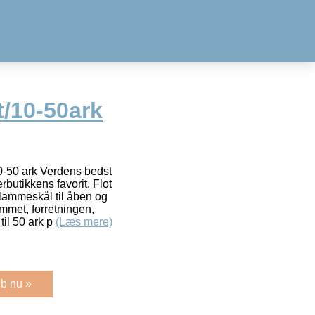
t/10-50ark
0-50 ark Verdens bedst
butikkens favorit. Flot
klammeskål til åben og
ummet, forretningen,
til 50 ark p
(Læs mere)
b nu »