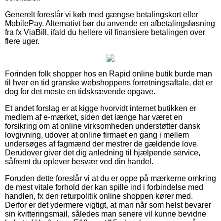
Generelt foreslår vi køb med gængse betalingskort eller
MobilePay. Alternativt bør du anvende en afbetalingsløsning
fra fx ViaBill, ifald du hellere vil finansiere betalingen over
flere uger.
Forinden folk shopper hos en Rapid online butik burde man
til hver en tid granske webshoppens forretningsaftale, det er
dog for det meste en tidskrævende opgave.
Et andet forslag er at kigge hvorvidt internet butikken er
medlem af e-mærket, siden det længe har været en
forsikring om at online virksomheden understøtter dansk
lovgivning, udover at online firmaet en gang i mellem
undersøges af fagmænd der mestrer de gældende love.
Derudover giver det dig anledning til hjælpende service,
såfremt du oplever besvær ved din handel.
Foruden dette foreslår vi at du er oppe på mærkerne omkring
de mest vitale forhold der kan spille ind i forbindelse med
handlen, fx den returpolitik online shoppen kører med.
Derfor er det ydermere vigtigt, at man når som helst bevarer
sin kvitteringsmail, således man senere vil kunne bevidne