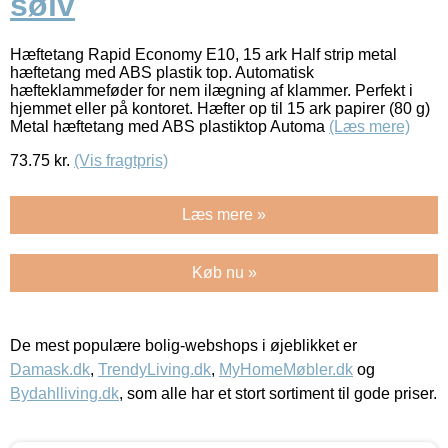
sølv
Hæftetang Rapid Economy E10, 15 ark Half strip metal
hæftetang med ABS plastik top. Automatisk
hæfteklammeføder for nem ilægning af klammer. Perfekt i
hjemmet eller på kontoret. Hæfter op til 15 ark papirer (80 g)
Metal hæftetang med ABS plastiktop Automa
(Læs mere)
73.75
kr.
(Vis fragtpris)
Læs mere »
Køb nu »
De mest populære bolig-webshops i øjeblikket er
Damask.dk
,
TrendyLiving.dk
,
MyHomeMøbler.dk
og
Bydahlliving.dk
, som alle har et stort sortiment til gode priser.