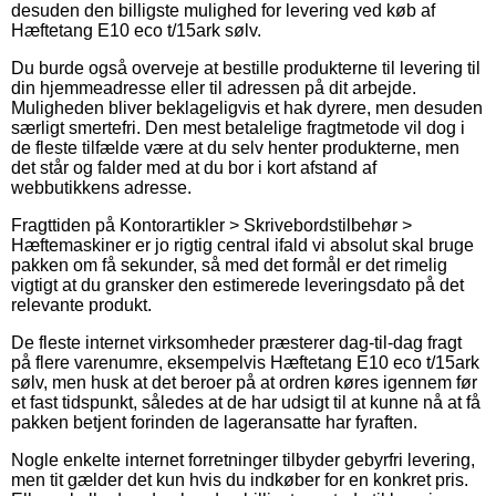
desuden den billigste mulighed for levering ved køb af
Hæftetang E10 eco t/15ark sølv.
Du burde også overveje at bestille produkterne til levering til
din hjemmeadresse eller til adressen på dit arbejde.
Muligheden bliver beklageligvis et hak dyrere, men desuden
særligt smertefri. Den mest betalelige fragtmetode vil dog i
de fleste tilfælde være at du selv henter produkterne, men
det står og falder med at du bor i kort afstand af
webbutikkens adresse.
Fragttiden på Kontorartikler > Skrivebordstilbehør >
Hæftemaskiner er jo rigtig central ifald vi absolut skal bruge
pakken om få sekunder, så med det formål er det rimelig
vigtigt at du gransker den estimerede leveringsdato på det
relevante produkt.
De fleste internet virksomheder præsterer dag-til-dag fragt
på flere varenumre, eksempelvis Hæftetang E10 eco t/15ark
sølv, men husk at det beroer på at ordren køres igennem før
et fast tidspunkt, således at de har udsigt til at kunne nå at få
pakken betjent forinden de lageransatte har fyraften.
Nogle enkelte internet forretninger tilbyder gebyrfri levering,
men tit gælder det kun hvis du indkøber for en konkret pris.