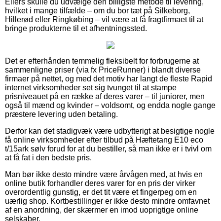
Ellers skulle du udvælge den billigste metode til levering,
hvilket i mange tilfælde – om du bor tæt på Silkeborg,
Hillerød eller Ringkøbing – vil være at få fragtfirmaet til at
bringe produkterne til et afhentningssted.
Det er efterhånden temmelig fleksibelt for forbrugerne at
sammenligne priser (via fx PriceRunner) i blandt diverse
firmaer på nettet, og med det motiv har langt de fleste Rapid
internet virksomheder set sig tvunget til at stampe
prisniveauet på en række af deres varer – til juniorer, men
også til mænd og kvinder – voldsomt, og endda nogle gange
præstere levering uden betaling.
Derfor kan det stadigvæk være udbytterigt at besigtige nogle
få online virksomheder efter tilbud på Hæftetang E10 eco
t/15ark sølv forud for at du bestiller, så man ikke er i tvivl om
at få fat i den bedste pris.
Man bør ikke desto mindre være årvågen med, at hvis en
online butik forhandler deres varer for en pris der virker
overordentlig gunstig, er det tit være et fingerpeg om en
uærlig shop. Kortbestillinger er ikke desto mindre omfavnet
af en anordning, der skærmer en imod uoprigtige online
selskaber.