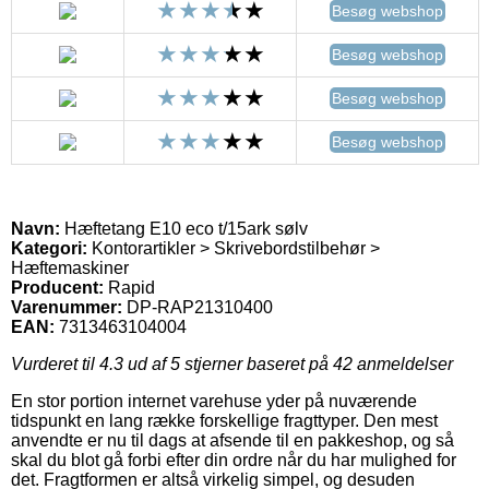
Besøg webshop
Besøg webshop
Besøg webshop
Besøg webshop
Navn:
Hæftetang E10 eco t/15ark sølv
Kategori:
Kontorartikler > Skrivebordstilbehør >
Hæftemaskiner
Producent:
Rapid
Varenummer:
DP-RAP21310400
EAN:
7313463104004
Vurderet til
4.3
ud af 5 stjerner baseret på
42
anmeldelser
En stor portion internet varehuse yder på nuværende
tidspunkt en lang række forskellige fragttyper. Den mest
anvendte er nu til dags at afsende til en pakkeshop, og så
skal du blot gå forbi efter din ordre når du har mulighed for
det. Fragtformen er altså virkelig simpel, og desuden