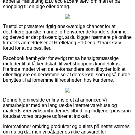
købet af Hæftetang E10 eco t/15ark sølv, om man er på
shopping til en pige eller dreng.
Trustpilot præsterer rigtig ønskværdige chancer for at
dechifrere ganske mange forhenværende kunders domme
og derved er det prisværdigt, at du kigger nærmere på online
firmaets anmeldelser af Hæftetang E10 eco t/15ark sølv
forud for at du bestiller.
Facebook frembyder for øvrigt ret så hensigtsmæssige
metoder til at få kendskab til webshoppens kundefokus.
Herinde møder vi en del e-forhandlere som tilbyder folk at
offentliggøre en bedømmelse af deres køb, som også burde
benyttes til at fornemme tilfredsheden hos kunderne.
Denne hjemmeside er finansieret af annoncer. Vi
samarbejder med en lang række internet varehuse og
markedsfører virksomhedernes tilbud, og indtjener provision
forudsat vores brugere udfører et indkøb.
Informationer omkring produkter og outlets på nettet værnes
om nu og da, men vi påtager os ikke ansvaret for