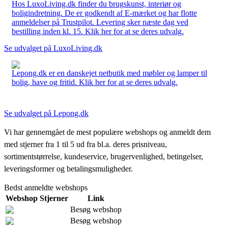
Hos LuxoLiving.dk finder du brugskunst, interiør og
boligindretning. De er godkendt af E-mærket og har flotte
anmeldelser på Trustpilot. Levering sker næste dag ved
bestilling inden kl. 15. Klik her for at se deres udvalg.
Se udvalget på LuxoLiving.dk
Lepong.dk er en danskejet netbutik med møbler og lamper til
bolig, have og fritid. Klik her for at se deres udvalg.
Se udvalget på Lepong.dk
Vi har gennemgået de mest populære webshops og anmeldt dem
med stjerner fra 1 til 5 ud fra bl.a. deres prisniveau,
sortimentstørrelse, kundeservice, brugervenlighed, betingelser,
leveringsformer og betalingsmuligheder.
Bedst anmeldte webshops
Webshop
Stjerner
Link
Besøg webshop
Besøg webshop