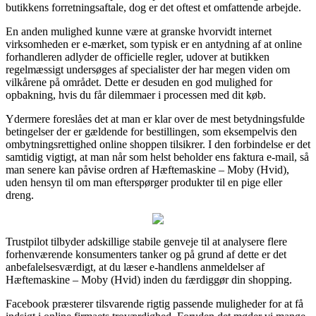
butikkens forretningsaftale, dog er det oftest et omfattende arbejde.
En anden mulighed kunne være at granske hvorvidt internet
virksomheden er e-mærket, som typisk er en antydning af at online
forhandleren adlyder de officielle regler, udover at butikken
regelmæssigt undersøges af specialister der har megen viden om
vilkårene på området. Dette er desuden en god mulighed for
opbakning, hvis du får dilemmaer i processen med dit køb.
Ydermere foreslåes det at man er klar over de mest betydningsfulde
betingelser der er gældende for bestillingen, som eksempelvis den
ombytningsrettighed online shoppen tilsikrer. I den forbindelse er det
samtidig vigtigt, at man når som helst beholder ens faktura e-mail, så
man senere kan påvise ordren af Hæftemaskine – Moby (Hvid),
uden hensyn til om man efterspørger produkter til en pige eller
dreng.
Trustpilot tilbyder adskillige stabile genveje til at analysere flere
forhenværende konsumenters tanker og på grund af dette er det
anbefalelsesværdigt, at du læser e-handlens anmeldelser af
Hæftemaskine – Moby (Hvid) inden du færdiggør din shopping.
Facebook præsterer tilsvarende rigtig passende muligheder for at få