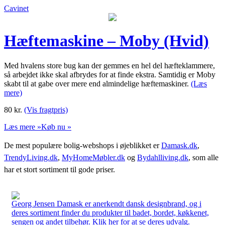
Cavinet
Hæftemaskine – Moby (Hvid)
Med hvalens store bug kan der gemmes en hel del hæfteklammere,
så arbejdet ikke skal afbrydes for at finde ekstra. Samtidig er Moby
skabt til at gabe over mere end almindelige hæftemaskiner.
(Læs
mere)
80
kr.
(Vis fragtpris)
Læs mere »
Køb nu »
De mest populære bolig-webshops i øjeblikket er
Damask.dk
,
TrendyLiving.dk
,
MyHomeMøbler.dk
og
Bydahlliving.dk
, som alle
har et stort sortiment til gode priser.
Georg Jensen Damask er anerkendt dansk designbrand, og i
deres sortiment finder du produkter til badet, bordet, køkkenet,
sengen og andet tilbehør. Klik her for at se deres udvalg.