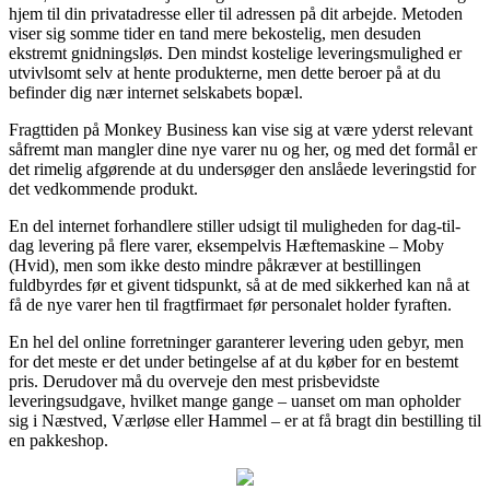
hjem til din privatadresse eller til adressen på dit arbejde. Metoden
viser sig somme tider en tand mere bekostelig, men desuden
ekstremt gnidningsløs. Den mindst kostelige leveringsmulighed er
utvivlsomt selv at hente produkterne, men dette beroer på at du
befinder dig nær internet selskabets bopæl.
Fragttiden på Monkey Business kan vise sig at være yderst relevant
såfremt man mangler dine nye varer nu og her, og med det formål er
det rimelig afgørende at du undersøger den anslåede leveringstid for
det vedkommende produkt.
En del internet forhandlere stiller udsigt til muligheden for dag-til-
dag levering på flere varer, eksempelvis Hæftemaskine – Moby
(Hvid), men som ikke desto mindre påkræver at bestillingen
fuldbyrdes før et givent tidspunkt, så at de med sikkerhed kan nå at
få de nye varer hen til fragtfirmaet før personalet holder fyraften.
En hel del online forretninger garanterer levering uden gebyr, men
for det meste er det under betingelse af at du køber for en bestemt
pris. Derudover må du overveje den mest prisbevidste
leveringsudgave, hvilket mange gange – uanset om man opholder
sig i Næstved, Værløse eller Hammel – er at få bragt din bestilling til
en pakkeshop.