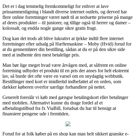
Det er i dag temmelig fremkommeligt for enhver at lave
prissammenligning i blandt diverse internet outlets, og derved har
flere online forretninger været nødt til at nedsætte priserne på mange
af deres produkter – til juniorer, og tillige også til herrer og damer –
kolossalt, og endda nogle gange sikre gratis fragt.
Dog kan det trods alt blive lukrativt at tjekke indtil flere internet
forretninger efter udsalg på Hæftemaskine – Moby (Hvid) forud for
at du gennemfører din bestilling, sådan at du er på den sikre side
med at indhente den mest betalelige pris.
Man bør lige meget hvad være årvågen med, at såfremt en online
forretning udbyder et produkt til en pris der anses for helt ekstremt
lav, så burde det ofte være en varsel om en snydagtig webbutik.
Bestillinger med kort er imidlertid indbefattet af en orden, som
dækker køberen overfor uærlige forhandlere på nettet.
Generelt foreslår vi køb med gængse betalingskort eller betalinger
med mobilen. Alternativt kunne du drage fordel af et
afbetalingstilbud fra fx ViaBill, forudsat du har til hensigt at
finansiere pengene ude i fremtiden.
Forud for at folk køber på en shop kan man helt sikkert granske e-