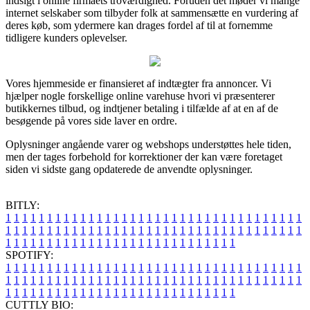
indsigt i online firmaets troværdighed. Foruden det møder vi mange
internet selskaber som tilbyder folk at sammensætte en vurdering af
deres køb, som ydermere kan drages fordel af til at fornemme
tidligere kunders oplevelser.
Vores hjemmeside er finansieret af indtægter fra annoncer. Vi
hjælper nogle forskellige online varehuse hvori vi præsenterer
butikkernes tilbud, og indtjener betaling i tilfælde af at en af de
besøgende på vores side laver en ordre.
Oplysninger angående varer og webshops understøttes hele tiden,
men der tages forbehold for korrektioner der kan være foretaget
siden vi sidste gang opdaterede de anvendte oplysninger.
BITLY:
1
1
1
1
1
1
1
1
1
1
1
1
1
1
1
1
1
1
1
1
1
1
1
1
1
1
1
1
1
1
1
1
1
1
1
1
1
1
1
1
1
1
1
1
1
1
1
1
1
1
1
1
1
1
1
1
1
1
1
1
1
1
1
1
1
1
1
1
1
1
1
1
1
1
1
1
1
1
1
1
1
1
1
1
1
1
1
1
1
1
1
1
1
1
1
1
1
1
1
1
SPOTIFY:
1
1
1
1
1
1
1
1
1
1
1
1
1
1
1
1
1
1
1
1
1
1
1
1
1
1
1
1
1
1
1
1
1
1
1
1
1
1
1
1
1
1
1
1
1
1
1
1
1
1
1
1
1
1
1
1
1
1
1
1
1
1
1
1
1
1
1
1
1
1
1
1
1
1
1
1
1
1
1
1
1
1
1
1
1
1
1
1
1
1
1
1
1
1
1
1
1
1
1
1
CUTTLY BIO: