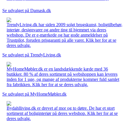
Se udvalget på Damask.dk
TrendyLiving.dk har siden 2009 solgt brugskunst, boligtilbehør,
interiør, designvarer og andre ting til hjemmet via deres
webshop. De er e-mærkede og har gode anmeldelser på
Trustpilot, foruden prisgaranti på alle varer. Klik her for at se
deres udvalg.
Se udvalget på TrendyLiving.dk
MyHomeMøbler.dk er en landsdækkende kæde med 36
butikker. 80 % af deres sortiment på webshoppen kan leveres
inden for 1 uge, og mange af produkterne kommer fuld samlet
fra fabrikken. Klik her for at se deres udvalg.
Se udvalget på MyHomeMøbler.dk
Bydahlliving.dk er drevet af mor og to døtre. De har et stort
sortiment af boliginteriør på deres webshop. Klik her for at se
deres udvalg.