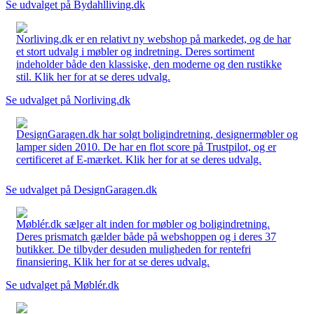
Se udvalget på Bydahlliving.dk
Norliving.dk er en relativt ny webshop på markedet, og de har
et stort udvalg i møbler og indretning. Deres sortiment
indeholder både den klassiske, den moderne og den rustikke
stil. Klik her for at se deres udvalg.
Se udvalget på Norliving.dk
DesignGaragen.dk har solgt boligindretning, designermøbler og
lamper siden 2010. De har en flot score på Trustpilot, og er
certificeret af E-mærket. Klik her for at se deres udvalg.
Se udvalget på DesignGaragen.dk
Møblér.dk sælger alt inden for møbler og boligindretning.
Deres prismatch gælder både på webshoppen og i deres 37
butikker. De tilbyder desuden muligheden for rentefri
finansiering. Klik her for at se deres udvalg.
Se udvalget på Møblér.dk